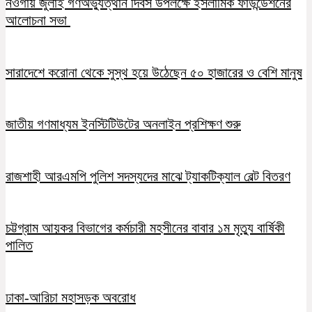
নওগাঁয় জুলাই গণঅভ্যুত্থান দিবস উপলক্ষে ইসলামিক ফাউন্ডেশনের
আলোচনা সভা
সারাদেশে করোনা থেকে সুস্থ হয়ে উঠেছেন ৫০ হাজারের ও বেশি মানুষ
জাতীয় গণমাধ্যম ইনস্টিটিউটের অনলাইন প্রশিক্ষণ শুরু
রাজশাহী আরএমপি পুলিশ সদস্যদের মাঝে ট্যাকটিক্যাল বেল্ট বিতরণ
চট্টগ্রাম আয়কর বিভাগের কর্মচারী মহসীনের বাবার ১ম মৃত্যু বার্ষিকী
পালিত
ঢাকা-আরিচা মহাসড়ক অবরোধ