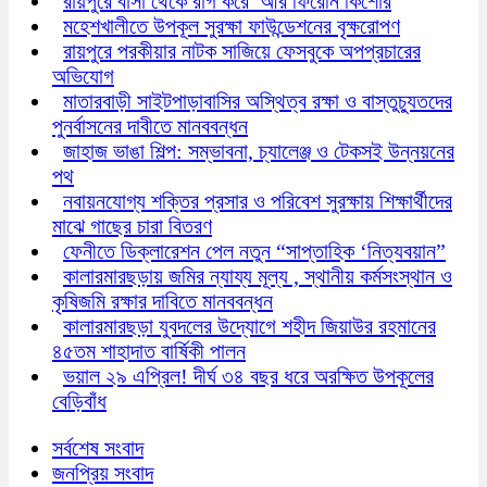
রায়পুরে বাসা থেকে রাগ করে আর ফিরেনি কিশোর
মহেশখালীতে উপকূল সুরক্ষা ফাউন্ডেশনের বৃক্ষরোপণ
রায়পুরে পরকীয়ার নাটক সাজিয়ে ফেসবুকে অপপ্রচারের
অভিযোগ
মাতারবাড়ী সাইটপাড়াবাসির অস্থিত্ব রক্ষা ও বাস্তুচ্যুতদের
পুনর্বাসনের দাবীতে মানববন্ধন
জাহাজ ভাঙা শিল্প: সম্ভাবনা, চ্যালেঞ্জ ও টেকসই উন্নয়নের
পথ
নবায়নযোগ্য শক্তির প্রসার ও পরিবেশ সুরক্ষায় শিক্ষার্থীদের
মাঝে গাছের চারা বিতরণ
ফেনীতে ডিক্লারেশন পেল নতুন “সাপ্তাহিক ‘নিত্যবয়ান”
কালারমারছড়ায় জমির ন্যায্য মূল্য , স্থানীয় কর্মসংস্থান ও
কৃষিজমি রক্ষার দাবিতে মানববন্ধন
কালারমারছড়া যুবদলের উদ্যোগে শহীদ জিয়াউর রহমানের
৪৫তম শাহাদাত বার্ষিকী পালন
ভয়াল ২৯ এপ্রিল! দীর্ঘ ৩৪ বছর ধরে অরক্ষিত উপকূলের
বেড়িবাঁধ
সর্বশেষ সংবাদ
জনপ্রিয় সংবাদ