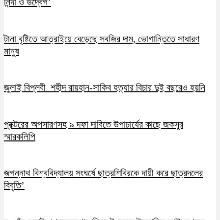
নিন্দা ও উদ্বেগ’
টানা বৃষ্টিতে আত্রাইয়ে বেড়েছে সবজির দাম, ভোগান্তিতে সাধারণ
মানুষ
জুলাই বিপ্লবী শহীদ রায়হান-সাকিব হত্যার বিচার দুই বছরেও হয়নি
প্রক্টরের অপসারণসহ ৯ দফা দাবিতে উপাচার্যের কাছে জকসুর
স্মারকলিপি
জগন্নাথ বিশ্ববিদ্যালয় সংঘর্ষে ছাত্রশিবিরকে দায়ী করে ছাত্রদলের
বিবৃতি’