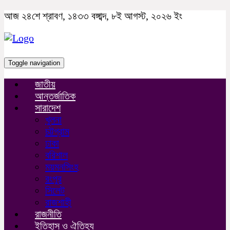
আজ ২৪শে শ্রাবণ, ১৪৩৩ বঙ্গাব্দ, ৮ই আগস্ট, ২০২৬ ইং
Toggle navigation
জাতীয়
আন্তর্জাতিক
সারাদেশ
খুলনা
চট্টগ্রাম
ঢাকা
বরিশাল
ময়মনসিংহ
রংপুর
সিলেট
রাজশাহী
রাজনীতি
ইতিহাস ও ঐতিহ্য