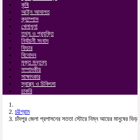
কৃষি
আইন আদালত
ক্যাম্পাস
খেলাধুলা
তথ্য ও প্রযুক্তি
নির্বাচনী সংবাদ
ফিচার
বিনোদন
মুক্ত মন্তব্য
সম্পাদকীয়
সাক্ষাৎকার
স্বাস্থ্য ও চিকিৎসা
চাকরি
চট্টগ্রাম
চাঁদপুর জেলা প্রশাসনের সততা স্টোরে নিম্ন আয়ের মানুষের ভিড়