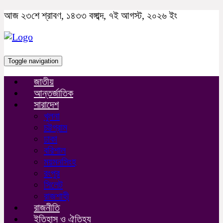
আজ ২৩শে শ্রাবণ, ১৪৩৩ বঙ্গাব্দ, ৭ই আগস্ট, ২০২৬ ইং
Toggle navigation
জাতীয়
আন্তর্জাতিক
সারাদেশ
খুলনা
চট্টগ্রাম
ঢাকা
বরিশাল
ময়মনসিংহ
রংপুর
সিলেট
রাজশাহী
রাজনীতি
ইতিহাস ও ঐতিহ্য