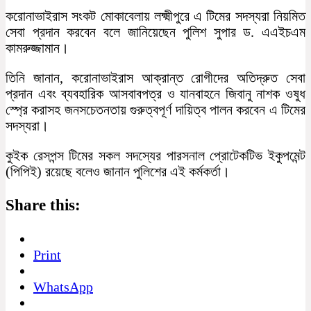
করোনাভাইরাস সংকট মোকাবেলায় লক্ষ্মীপুরে এ টিমের সদস্যরা নিয়মিত
সেবা প্রদান করবেন বলে জানিয়েছেন পুলিশ সুপার ড. এএইচএম
কামরুজ্জামান।
তিনি জানান, করোনাভাইরাস আক্রান্ত রোগীদের অতিদ্রুত সেবা
প্রদান এবং ব্যবহারিক আসবাবপত্র ও যানবাহনে জিবানু নাশক ওষুধ
স্প্রে করাসহ জনসচেতনতায় গুরুত্বপূর্ণ দায়িত্ব পালন করবেন এ টিমের
সদস্যরা।
কুইক রেসপন্স টিমের সকল সদস্যের পারসনাল প্রোটেকটিভ ইকুপমেন্ট
(পিপিই) রয়েছে বলেও জানান পুলিশের এই কর্মকর্তা।
Share this:
Print
WhatsApp