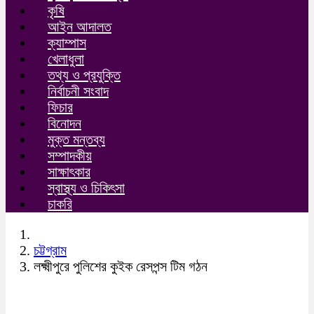
কৃষি
আইন আদালত
ক্যাম্পাস
খেলাধুলা
তথ্য ও প্রযুক্তি
নির্বাচনী সংবাদ
ফিচার
বিনোদন
মুক্ত মন্তব্য
সম্পাদকীয়
সাক্ষাৎকার
স্বাস্থ্য ও চিকিৎসা
চাকরি
চট্টগ্রাম
লক্ষ্মীপুরে পুলিশের কুইক রেসপন্স টিম গঠন