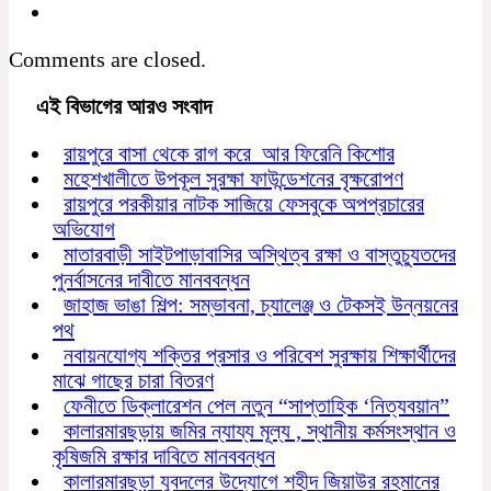
Comments are closed.
এই বিভাগের আরও সংবাদ
রায়পুরে বাসা থেকে রাগ করে আর ফিরেনি কিশোর
মহেশখালীতে উপকূল সুরক্ষা ফাউন্ডেশনের বৃক্ষরোপণ
রায়পুরে পরকীয়ার নাটক সাজিয়ে ফেসবুকে অপপ্রচারের
অভিযোগ
মাতারবাড়ী সাইটপাড়াবাসির অস্থিত্ব রক্ষা ও বাস্তুচ্যুতদের
পুনর্বাসনের দাবীতে মানববন্ধন
জাহাজ ভাঙা শিল্প: সম্ভাবনা, চ্যালেঞ্জ ও টেকসই উন্নয়নের
পথ
নবায়নযোগ্য শক্তির প্রসার ও পরিবেশ সুরক্ষায় শিক্ষার্থীদের
মাঝে গাছের চারা বিতরণ
ফেনীতে ডিক্লারেশন পেল নতুন “সাপ্তাহিক ‘নিত্যবয়ান”
কালারমারছড়ায় জমির ন্যায্য মূল্য , স্থানীয় কর্মসংস্থান ও
কৃষিজমি রক্ষার দাবিতে মানববন্ধন
কালারমারছড়া যুবদলের উদ্যোগে শহীদ জিয়াউর রহমানের