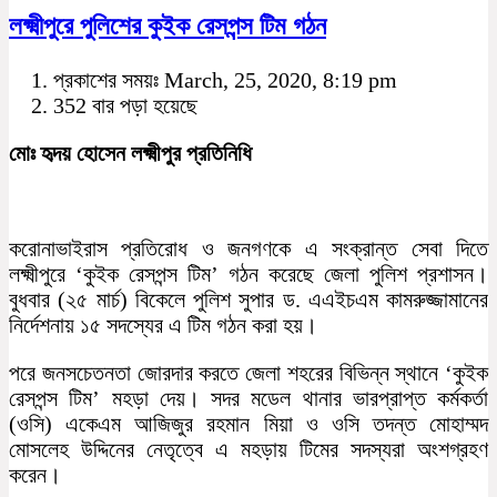
লক্ষ্মীপুরে পুলিশের কুইক রেসপন্স টিম গঠন
প্রকাশের সময়ঃ March, 25, 2020, 8:19 pm
352 বার পড়া হয়েছে
মোঃ হৃদয় হোসেন লক্ষ্মীপুর প্রতিনিধি
করোনাভাইরাস প্রতিরোধ ও জনগণকে এ সংক্রান্ত সেবা দিতে
লক্ষ্মীপুরে ‘কুইক রেসপন্স টিম’ গঠন করেছে জেলা পুলিশ প্রশাসন।
বুধবার (২৫ মার্চ) বিকেলে পুলিশ সুপার ড. এএইচএম কামরুজ্জামানের
নির্দেশনায় ১৫ সদস্যের এ টিম গঠন করা হয়।
পরে জনসচেতনতা জোরদার করতে জেলা শহরের বিভিন্ন স্থানে ‘কুইক
রেসপন্স টিম’ মহড়া দেয়। সদর মডেল থানার ভারপ্রাপ্ত কর্মকর্তা
(ওসি) একেএম আজিজুর রহমান মিয়া ও ওসি তদন্ত মোহাম্মদ
মোসলেহ উদ্দিনের নেতৃত্বে এ মহড়ায় টিমের সদস্যরা অংশগ্রহণ
করেন।