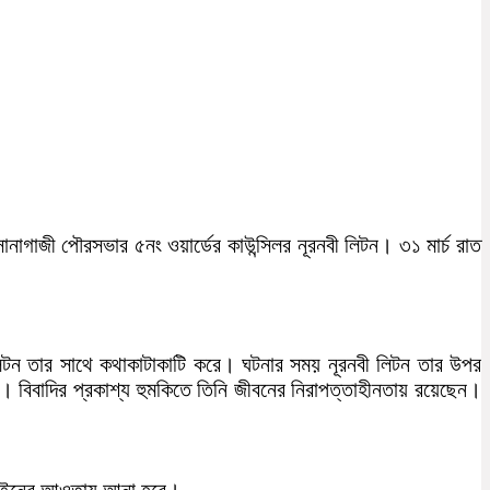
নাগাজী পৌরসভার ৫নং ওয়ার্ডের কাউন্সিলর নূরনবী লিটন। ৩১ মার্চ রাত
 লিটন তার সাথে কথাকাটাকাটি করে। ঘটনার সময় নূরনবী লিটন তার উপর
ি। বিবাদির প্রকাশ্য হুমকিতে তিনি জীবনের নিরাপত্তাহীনতায় রয়েছেন।
রে আইনের আওতায় আনা হবে।