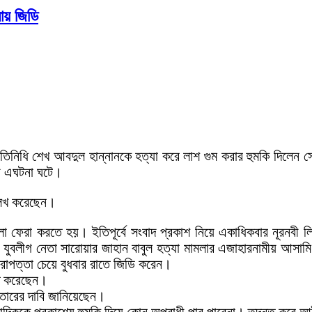
ায় জিডি
তিনিধি শেখ আবদুল হান্নানকে হত্যা করে লাশ গুম করার হুমকি দিলেন সো
ায় এঘটনা ঘটে।
্লেখ করেছেন।
লা ফেরা করতে হয়। ইতিপূর্বে সংবাদ প্রকাশ নিয়ে একাধিকবার নূরনবী
িটন যুবলীগ নেতা সারোয়ার জাহান বাবুল হত্যা মামলার এজাহারনামীয় আসাম
 নিরাপত্তা চেয়ে বুধবার রাতে জিডি করেন।
িত করেছেন।
ফতারের দাবি জানিয়েছেন।
ংবাদিককে প্রকাশ্যে হুমকি দিয়ে কোন অপরাধী পার পাবেনা। তদন্ত ক