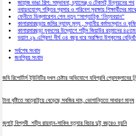
জাহাজ ভাঙা শিল্প: সম্ভাবনা, চ্যালেঞ্জ ও টেকসই উন্নয়নের পথ
নবায়নযোগ্য শক্তির প্রসার ও পরিবেশ সুরক্ষায় শিক্ষার্থীদের মা
ফেনীতে ডিক্লারেশন পেল নতুন “সাপ্তাহিক ‘নিত্যবয়ান”
কালারমারছড়ায় জমির ন্যায্য মূল্য , স্থানীয় কর্মসংস্থান ও কৃষ
কালারমারছড়া যুবদলের উদ্যোগে শহীদ জিয়াউর রহমানের ৪৫তম শ
ভয়াল ২৯ এপ্রিল! দীর্ঘ ৩৪ বছর ধরে অরক্ষিত উপকূলের বেড়িবাঁ
সর্বশেষ সংবাদ
জনপ্রিয় সংবাদ
জবি রিপোর্টার্স ইউনিটির দখল চেষ্টার অভিযোগে যবিপ্রবি প্রেসক্লাবের নি
টানা বৃষ্টিতে আত্রাইয়ে বেড়েছে সবজির দাম, ভোগান্তিতে সাধারণ মানুষ
জুলাই বিপ্লবী শহীদ রায়হান-সাকিব হত্যার বিচার দুই বছরেও হয়নি