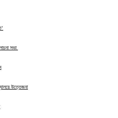
ি’
আলোচনা সভা
ম
িদ্যালয়ে উত্তেজনা
ন