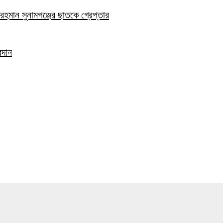
হমান সুনামগঞ্জের ছাতকে গ্রেপ্তার
রদান