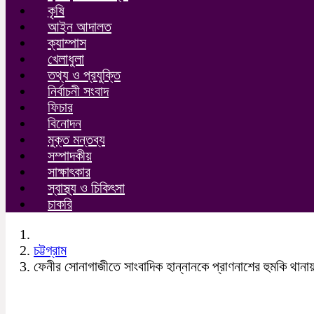
কৃষি
আইন আদালত
ক্যাম্পাস
খেলাধুলা
তথ্য ও প্রযুক্তি
নির্বাচনী সংবাদ
ফিচার
বিনোদন
মুক্ত মন্তব্য
সম্পাদকীয়
সাক্ষাৎকার
স্বাস্থ্য ও চিকিৎসা
চাকরি
চট্টগ্রাম
ফেনীর সোনাগাজীতে সাংবাদিক হান্নানকে প্রাণনাশের হুমকি থানা