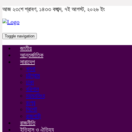
আজ ২৩শে শ্রাবণ, ১৪৩৩ বঙ্গাব্দ, ৭ই আগস্ট, ২০২৬ ইং
Toggle navigation
জাতীয়
আন্তর্জাতিক
সারাদেশ
খুলনা
চট্টগ্রাম
ঢাকা
বরিশাল
ময়মনসিংহ
রংপুর
সিলেট
রাজশাহী
রাজনীতি
ইতিহাস ও ঐতিহ্য