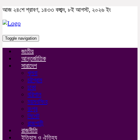
আজ ২৪শে শ্রাবণ, ১৪৩৩ বঙ্গাব্দ, ৮ই আগস্ট, ২০২৬ ইং
Toggle navigation
জাতীয়
আন্তর্জাতিক
সারাদেশ
খুলনা
চট্টগ্রাম
ঢাকা
বরিশাল
ময়মনসিংহ
রংপুর
সিলেট
রাজশাহী
রাজনীতি
ইতিহাস ও ঐতিহ্য