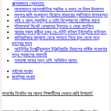
কক্সবাজারে গ্রেফতার
লালমোহনে আন্তর্জাতিক শ্রমিক ও মহান মে দিবস উদযাপন
মধুপুরে জমি সংক্রান্ত বিরোধে মারধরের প্রতিবাদে মানববন্ধন
কৃষি ও খাদ্য প্রযুক্তি ও ডাটা বিশ্লেষণের মৌলিক ধারণা
স্টামফোর্ড ডিবেট ফোরামের ইফতার ও দোয়া মাহফিল
আমার স্কুল ক্রীড়া চক্র ডে-নাইট ফুটবল টুর্নামেন্টের ফাইনাল
কালিয়াকৈরে মাদ্রাসা থেকে পালাতে গিয়ে ছাদ থেকে পড়ে
ছাত্রের মৃত্যু
আইইবির ইলেক্ট্রিক্যাল ইঞ্জিনিয়ারিং বিভাগের বার্ষিক গবেষণার
পত্র প্রকাশের সমাপনী
নলডাঙ্গা থানার নতুন ওসি সাকিউল আযম
সর্বশেষ সংবাদ
জনপ্রিয় সংবাদ
সংঘর্ষের তিনদিন পর আহত শিক্ষার্থীদের দেখতে-জবি উপাচার্য’