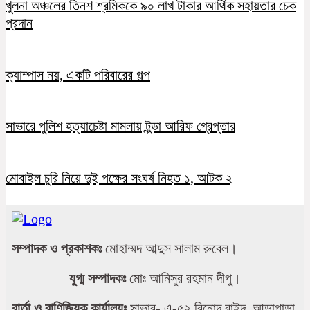
খুলনা অঞ্চলের তিনশ শ্রমিককে ৯০ লাখ টাকার আর্থিক সহায়তার চেক
প্রদান
ক্যাম্পাস নয়, একটি পরিবারের গল্প
সাভারে পুলিশ হত্যাচেষ্টা মামলায় টুন্ডা আরিফ গ্রেপ্তার
মোবাইল চুরি নিয়ে দুই পক্ষের সংঘর্ষ নিহত ১, আটক ২
সম্পাদক ও প্রকাশকঃ
মোহাম্মদ আব্দুস সালাম রুবেল।
যুগ্ম সম্পাদকঃ
মোঃ আনিসুর রহমান দীপু।
বার্তা ও বাণিজ্যিক কার্যালয়ঃ
সাভার- এ-৫২ বিনোদ বাইদ, আড়াপাড়া,