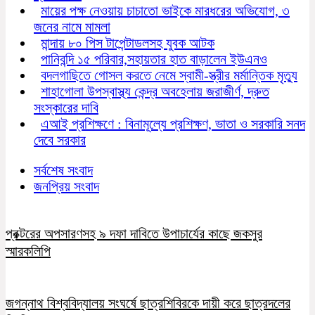
মায়ের পক্ষ নেওয়ায় চাচাতো ভাইকে মারধরের অভিযোগ, ৩
জনের নামে মামলা
মান্দায় ৮০ পিস টাপেন্টাডলসহ যুবক আটক
পানিবন্দি ১৫ পরিবার,সহায়তার হাত বাড়ালেন ইউএনও
বদলগাছিতে গোসল করতে নেমে স্বামী-স্ত্রীর মর্মান্তিক মৃত্যু
শাহাগোলা উপস্বাস্থ্য কেন্দ্র অবহেলায় জরাজীর্ণ, দ্রুত
সংস্কারের দাবি
এআই প্রশিক্ষণে : বিনামূল্যে প্রশিক্ষণ, ভাতা ও সরকারি সনদ
দেবে সরকার
সর্বশেষ সংবাদ
জনপ্রিয় সংবাদ
প্রক্টরের অপসারণসহ ৯ দফা দাবিতে উপাচার্যের কাছে জকসুর
স্মারকলিপি
জগন্নাথ বিশ্ববিদ্যালয় সংঘর্ষে ছাত্রশিবিরকে দায়ী করে ছাত্রদলের