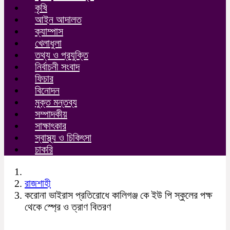
কৃষি
আইন আদালত
ক্যাম্পাস
খেলাধুলা
তথ্য ও প্রযুক্তি
নির্বাচনী সংবাদ
ফিচার
বিনোদন
মুক্ত মন্তব্য
সম্পাদকীয়
সাক্ষাৎকার
স্বাস্থ্য ও চিকিৎসা
চাকরি
রাজশাহী
করোনা ভাইরাস প্রতিরোধে কালিগঞ্জ কে ইউ পি স্কুলের পক্ষ
থেকে স্প্রে ও ত্রাণ বিতরণ