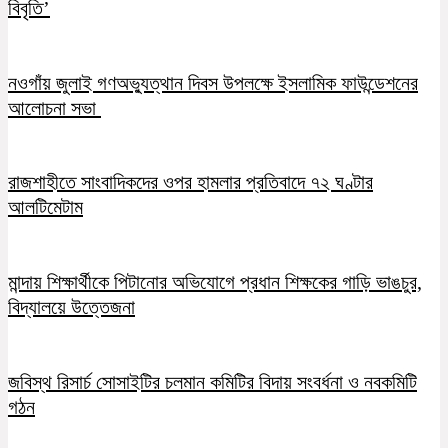
বিবৃতি’
নওগাঁয় জুলাই গণঅভ্যুত্থান দিবস উপলক্ষে ইসলামিক ফাউন্ডেশনের
আলোচনা সভা
রাজশাহীতে সাংবাদিকদের ওপর হামলার প্রতিবাদে ৭২ ঘণ্টার
আলটিমেটাম
মান্দায় শিক্ষার্থীকে পিটানোর অভিযোগে প্রধান শিক্ষকের গাড়ি ভাঙচুর,
বিদ্যালয়ে উত্তেজনা
জবিস্থ রিসার্চ সোসাইটির চলমান কমিটির বিদায় সংবর্ধনা ও নবকমিটি
গঠন