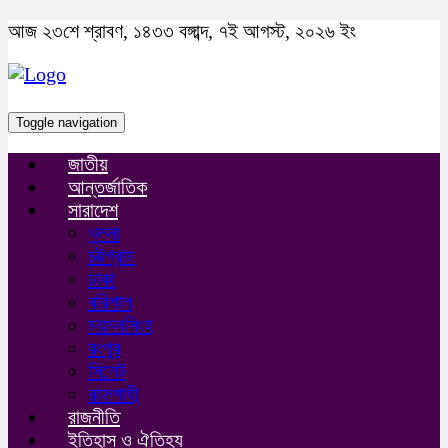
আজ ২৩শে শ্রাবণ, ১৪৩৩ বঙ্গাব্দ, ৭ই আগস্ট, ২০২৬ ইং
Toggle navigation
জাতীয়
আন্তর্জাতিক
সারাদেশ
খুলনা
চট্টগ্রাম
ঢাকা
বরিশাল
ময়মনসিংহ
রংপুর
সিলেট
রাজশাহী
রাজনীতি
ইতিহাস ও ঐতিহ্য