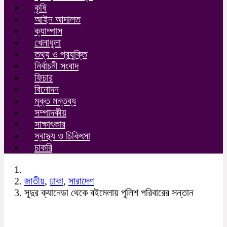
কৃষি
আইন আদালত
ক্যাম্পাস
খেলাধুলা
তথ্য ও প্রযুক্তি
নির্বাচনী সংবাদ
ফিচার
বিনোদন
মুক্ত মন্তব্য
সম্পাদকীয়
সাক্ষাৎকার
স্বাস্থ্য ও চিকিৎসা
চাকরি
জাতীয়
,
ঢাকা
,
সারাদেশ
সুদুর ক্যানেডা থেকে বইমেলায় পুলিশ পরিবারের সন্তান