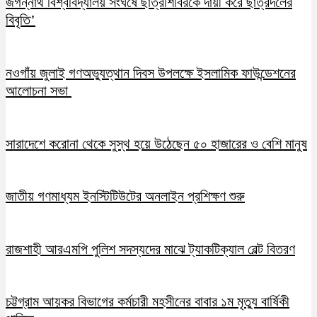
জগন্নাথ বিশ্ববিদ্যালয় সংঘর্ষে ছাত্রশিবিরকে দায়ী করে ছাত্রদলের
বিবৃতি’
নওগাঁয় জুলাই গণঅভ্যুত্থান দিবস উপলক্ষে ইসলামিক ফাউন্ডেশনের
আলোচনা সভা
সারাদেশে করোনা থেকে সুস্থ হয়ে উঠেছেন ৫০ হাজারের ও বেশি মানুষ
জাতীয় গণমাধ্যম ইনস্টিটিউটের অনলাইন প্রশিক্ষণ শুরু
রাজশাহী আরএমপি পুলিশ সদস্যদের মাঝে ট্যাকটিক্যাল বেল্ট বিতরণ
চট্টগ্রাম আয়কর বিভাগের কর্মচারী মহসীনের বাবার ১ম মৃত্যু বার্ষিকী