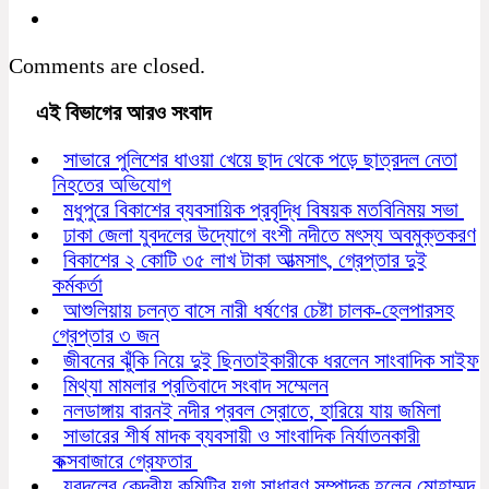
Comments are closed.
এই বিভাগের আরও সংবাদ
সাভারে পুলিশের ধাওয়া খেয়ে ছাদ থেকে পড়ে ছাত্রদল নেতা
নিহতের অভিযোগ
মধুপুরে বিকাশের ব্যবসায়িক প্রবৃদ্ধি বিষয়ক মতবিনিময় সভা
ঢাকা জেলা যুবদলের উদ্যোগে বংশী নদীতে মৎস্য অবমুক্তকরণ
বিকাশের ২ কোটি ৩৫ লাখ টাকা আত্মসাৎ, গ্রেপ্তার দুই
কর্মকর্তা
আশুলিয়ায় চলন্ত বাসে নারী ধর্ষণের চেষ্টা চালক-হেলপারসহ
গ্রেপ্তার ৩ জন
জীবনের ঝুঁকি নিয়ে দুই ছিনতাইকারীকে ধরলেন সাংবাদিক সাইফ
মিথ্যা মামলার প্রতিবাদে সংবাদ সম্মেলন
নলডাঙ্গায় বারনই নদীর প্রবল স্রোতে, হারিয়ে যায় জমিলা
সাভারের শীর্ষ মাদক ব্যবসায়ী ও সাংবাদিক নির্যাতনকারী
কক্সবাজারে গ্রেফতার
যুবদলের কেন্দ্রীয় কমিটির যুগ্ম সাধারণ সম্পাদক হলেন মোহাম্মদ