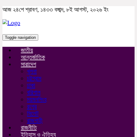
আজ ২৪শে শ্রাবণ, ১৪৩৩ বঙ্গাব্দ, ৮ই আগস্ট, ২০২৬ ইং
Toggle navigation
জাতীয়
আন্তর্জাতিক
সারাদেশ
খুলনা
চট্টগ্রাম
ঢাকা
বরিশাল
ময়মনসিংহ
রংপুর
সিলেট
রাজশাহী
রাজনীতি
ইতিহাস ও ঐতিহ্য