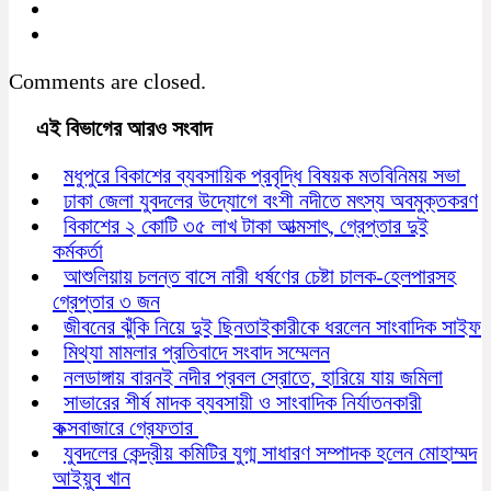
Comments are closed.
এই বিভাগের আরও সংবাদ
মধুপুরে বিকাশের ব্যবসায়িক প্রবৃদ্ধি বিষয়ক মতবিনিময় সভা
ঢাকা জেলা যুবদলের উদ্যোগে বংশী নদীতে মৎস্য অবমুক্তকরণ
বিকাশের ২ কোটি ৩৫ লাখ টাকা আত্মসাৎ, গ্রেপ্তার দুই
কর্মকর্তা
আশুলিয়ায় চলন্ত বাসে নারী ধর্ষণের চেষ্টা চালক-হেলপারসহ
গ্রেপ্তার ৩ জন
জীবনের ঝুঁকি নিয়ে দুই ছিনতাইকারীকে ধরলেন সাংবাদিক সাইফ
মিথ্যা মামলার প্রতিবাদে সংবাদ সম্মেলন
নলডাঙ্গায় বারনই নদীর প্রবল স্রোতে, হারিয়ে যায় জমিলা
সাভারের শীর্ষ মাদক ব্যবসায়ী ও সাংবাদিক নির্যাতনকারী
কক্সবাজারে গ্রেফতার
যুবদলের কেন্দ্রীয় কমিটির যুগ্ম সাধারণ সম্পাদক হলেন মোহাম্মদ
আইয়ুব খান