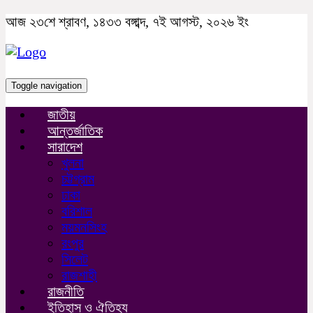
আজ ২৩শে শ্রাবণ, ১৪৩৩ বঙ্গাব্দ, ৭ই আগস্ট, ২০২৬ ইং
Toggle navigation
জাতীয়
আন্তর্জাতিক
সারাদেশ
খুলনা
চট্টগ্রাম
ঢাকা
বরিশাল
ময়মনসিংহ
রংপুর
সিলেট
রাজশাহী
রাজনীতি
ইতিহাস ও ঐতিহ্য