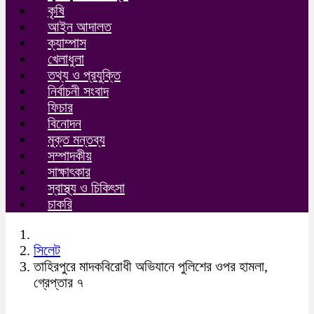
কৃষি
আইন আদালত
ক্যাম্পাস
খেলাধুলা
তথ্য ও প্রযুক্তি
নির্বাচনী সংবাদ
ফিচার
বিনোদন
মুক্ত মন্তব্য
সম্পাদকীয়
সাক্ষাৎকার
স্বাস্থ্য ও চিকিৎসা
চাকরি
সিলেট
তাহিরপুরে মাদকবিরোধী অভিযানে পুলিশের ওপর হামলা,
গ্রেপ্তার ৭