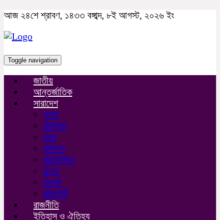
আজ ২৪শে শ্রাবণ, ১৪৩৩ বঙ্গাব্দ, ৮ই আগস্ট, ২০২৬ ইং
Toggle navigation
জাতীয়
আন্তর্জাতিক
সারাদেশ
খুলনা
চট্টগ্রাম
ঢাকা
বরিশাল
ময়মনসিংহ
রংপুর
সিলেট
রাজশাহী
রাজনীতি
ইতিহাস ও ঐতিহ্য