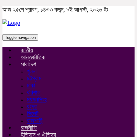
আজ ২৫শে শ্রাবণ, ১৪৩৩ বঙ্গাব্দ, ৯ই আগস্ট, ২০২৬ ইং
Toggle navigation
জাতীয়
আন্তর্জাতিক
সারাদেশ
খুলনা
চট্টগ্রাম
ঢাকা
বরিশাল
ময়মনসিংহ
রংপুর
সিলেট
রাজশাহী
রাজনীতি
ইতিহাস ও ঐতিহ্য