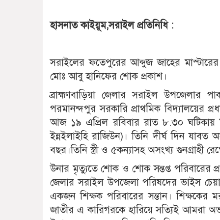
হাসনাত কাইয়ূম,সরাইল প্রতিনিধি :
সরাইলের ফতেপুরের আব্দুজ জাহের মাস্টারের
মোঃ আবু হানিফের শোক প্রকাশ।
ব্রাহ্মণবাড়িয়া জেলার সরাইল উপজেলার পাকশি
পরমানন্দপুর সরকারি প্রাথমিক বিদ্যালয়ের প্
আজ ১৯ এপ্রিল রবিবার রাত ৮.৩০ ঘটিকায় ন
ইন্নইলাইহি রাজিউন)। তিনি দীর্ঘ দিন যাবত অ
বছর।তিনি স্ত্রী ও ৫কন্যাসহ অসংখ্য গুনগ্রাহী র
উনার মৃত্যুতে শোক ও শোক সন্তপ্ত পরিবারের প্
জেলার সরাইল উপজেলা পরিষদের ভাইস চেয়ার
একজন শিক্ষক পরিবারের সন্তান। শিক্ষকের ম
জাতীর এ কারিগরকে হারিয়ে সত্যিই আমরা অভ