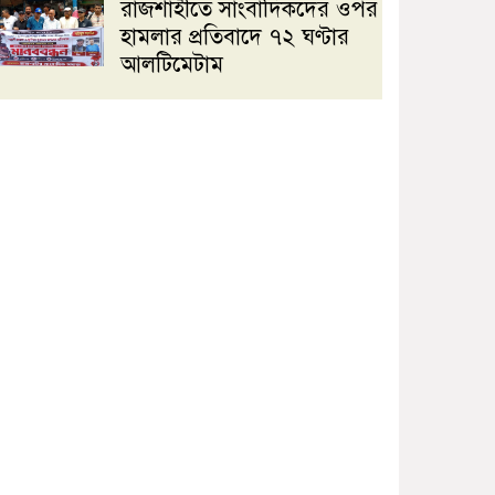
রাজশাহীতে সাংবাদিকদের ওপর
হামলার প্রতিবাদে ৭২ ঘণ্টার
আলটিমেটাম
মান্দায় শিক্ষার্থীকে পিটানোর
অভিযোগে প্রধান শিক্ষকের গাড়ি
ভাঙচুর, বিদ্যালয়ে উত্তেজনা
জবিস্থ রিসার্চ সোসাইটির চলমান
কমিটির বিদায় সংবর্ধনা ও
নবকমিটি গঠন
জবিতে জুলাই গণঅভ্যুত্থান
দিবসের অনুষ্ঠানে সংঘর্ষ; ৩
সদস্যের তদন্ত কমিটি
মথুরাবাটি-খেয়াঘাট সড়কের
বেহাল দশা,দ্রুত সংস্কারের দাবি