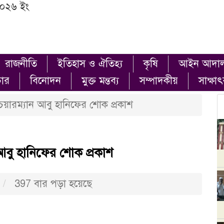
২০২৬ ইং
রাজনীতি
ইতিহাস ও ঐতিহ্য
কৃষি
আইন আদা
চার
বিনোদন
মুক্ত মন্তব্য
সম্পাদকীয়
সাক্ষা
য়ারম্যান আবু হানিফের শোক প্রকাশ
বু হানিফের শোক প্রকাশ
397 বার পড়া হয়েছে