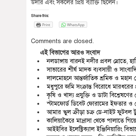
উদার এবং সকলের প্রিয় ব্যাক্তি ছিলেন।
Share this:
Print
WhatsApp
Comments are closed.
এই বিভাগের আরও সংবাদ
নলডাঙ্গায় বারনই নদীর প্রবল স্রোতে, হ
সাভারের শীর্ষ মাদক ব্যবসায়ী ও সাংবাদ
লালমোহনে আন্তর্জাতিক শ্রমিক ও মহান
মধুপুরে জমি সংক্রান্ত বিরোধে মারধরের 
কৃষি ও খাদ্য প্রযুক্তি ও ডাটা বিশ্লেষণে
স্টামফোর্ড ডিবেট ফোরামের ইফতার ও 
আমার স্কুল ক্রীড়া চক্র ডে-নাইট ফুটবল ট
কালিয়াকৈরে মাদ্রাসা থেকে পালাতে গিয়ে 
আইইবির ইলেক্ট্রিক্যাল ইঞ্জিনিয়ারিং বিভ