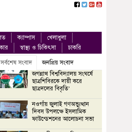
লত
ক্যাম্পাস
খেলাধুলা
ৎকার
স্বাস্থ্য ও চিকিৎসা
চাকরি
সর্বশেষ সংবাদ
জনপ্রিয় সংবাদ
জগন্নাথ বিশ্ববিদ্যালয় সংঘর্ষে
ছাত্রশিবিরকে দায়ী করে
ছাত্রদলের বিবৃতি’
নওগাঁয় জুলাই গণঅভ্যুত্থান
দিবস উপলক্ষে ইসলামিক
ফাউন্ডেশনের আলোচনা সভা