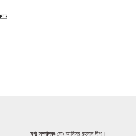
রদান
যুগ্ম সম্পাদকঃ
মোঃ আনিসুর রহমান দীপু।