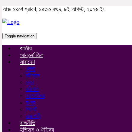
আজ ২৪শে শ্রাবণ, ১৪৩৩ বঙ্গাব্দ, ৮ই আগস্ট, ২০২৬ ইং
Toggle navigation
জাতীয়
আন্তর্জাতিক
সারাদেশ
খুলনা
চট্টগ্রাম
ঢাকা
বরিশাল
ময়মনসিংহ
রংপুর
সিলেট
রাজশাহী
রাজনীতি
ইতিহাস ও ঐতিহ্য