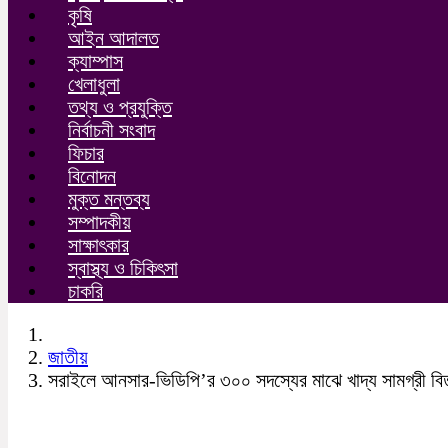
কৃষি
আইন আদালত
ক্যাম্পাস
খেলাধুলা
তথ্য ও প্রযুক্তি
নির্বাচনী সংবাদ
ফিচার
বিনোদন
মুক্ত মন্তব্য
সম্পাদকীয়
সাক্ষাৎকার
স্বাস্থ্য ও চিকিৎসা
চাকরি
জাতীয়
সরাইলে আনসার-ভিডিপি’র ৩০০ সদস্যের মাঝে খাদ্য সামগ্রী ব