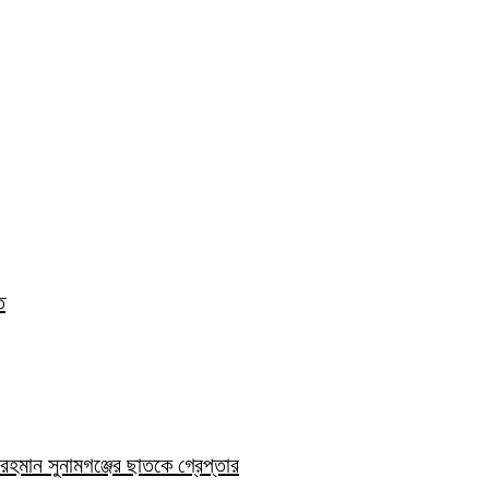
ত
হমান সুনামগঞ্জের ছাতকে গ্রেপ্তার