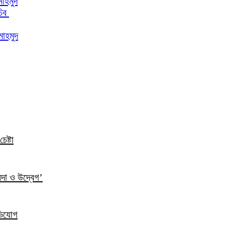
মাহমুদ
চিব
মাহমুদ
েষ্টা
ন্দা ও উদ্বেগ’
ভিযোগ