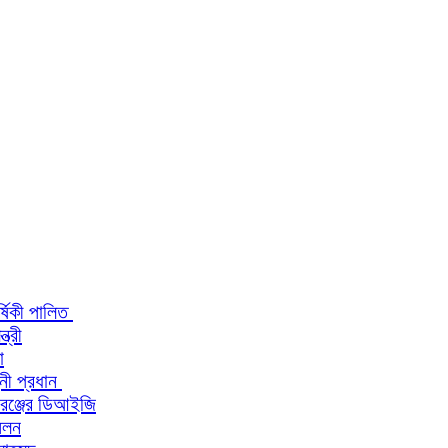
র্ষিকী পালিত
ত্রী
া
িনী প্রধান
 রেঞ্জের ডিআইজি
মেলন