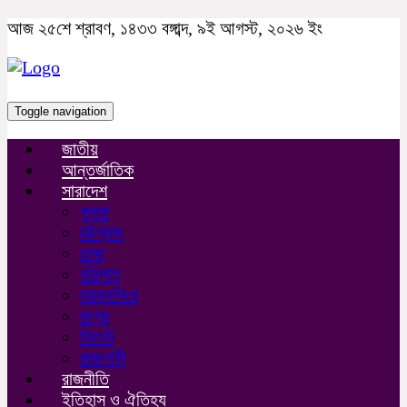
আজ ২৫শে শ্রাবণ, ১৪৩৩ বঙ্গাব্দ, ৯ই আগস্ট, ২০২৬ ইং
Toggle navigation
জাতীয়
আন্তর্জাতিক
সারাদেশ
খুলনা
চট্টগ্রাম
ঢাকা
বরিশাল
ময়মনসিংহ
রংপুর
সিলেট
রাজশাহী
রাজনীতি
ইতিহাস ও ঐতিহ্য