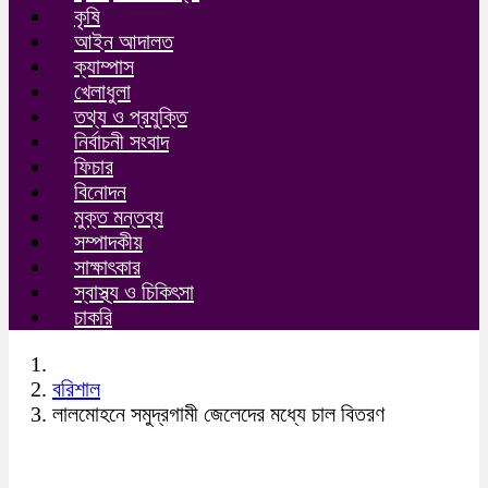
কৃষি
আইন আদালত
ক্যাম্পাস
খেলাধুলা
তথ্য ও প্রযুক্তি
নির্বাচনী সংবাদ
ফিচার
বিনোদন
মুক্ত মন্তব্য
সম্পাদকীয়
সাক্ষাৎকার
স্বাস্থ্য ও চিকিৎসা
চাকরি
বরিশাল
লালমোহনে সমুদ্রগামী জেলেদের মধ্যে চাল বিতরণ