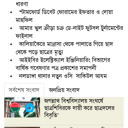
ধারণা
স্টামফোর্ড ডিবেট ফোরামের ইফতার ও দোয়া
মাহফিল
আমার স্কুল ক্রীড়া চক্র ডে-নাইট ফুটবল টুর্নামেন্টের
ফাইনাল
কালিয়াকৈরে মাদ্রাসা থেকে পালাতে গিয়ে ছাদ
থেকে পড়ে ছাত্রের মৃত্যু
আইইবির ইলেক্ট্রিক্যাল ইঞ্জিনিয়ারিং বিভাগের
বার্ষিক গবেষণার পত্র প্রকাশের সমাপনী
নলডাঙ্গা থানার নতুন ওসি সাকিউল আযম
সর্বশেষ সংবাদ
জনপ্রিয় সংবাদ
জগন্নাথ বিশ্ববিদ্যালয় সংঘর্ষে
ছাত্রশিবিরকে দায়ী করে ছাত্রদলের
বিবৃতি’