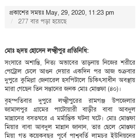
প্রকাশের সময়ঃ May, 29, 2020, 11:23 pm
277 বার পড়া হয়েছে
মোঃ হৃদয় হোসেন লক্ষ্মীপুর প্রতিনিধি:
সংসারে অশান্তি, নিত্য অভাবের তাড়নায় নিজের শরীরে
পেট্রোল ঢেলে আগুন দেয়ার একদিন পর আজ শুক্রবার
দুপুরে কুমিল্লা জেনারেল হসপিটালে চিকিৎসাধীন অবস্থায়
মারা গেছেন তিন সন্তানের জনক মোঃ মোস্তফা (৪০)।
বৃহস্পতিবার দুপুরে লক্ষ্মীপুরের রামগঞ্জ উপজেলার
জামালপুর গ্রামের পাটোয়ারী বাড়ীর বাবা আবদুল
মান্নানের বসতঘরে এ মর্মান্তিক ঘটনা ঘটে। মোঃ মোস্তফা
মিয়ার বাবা আবদুল মান্নান জানান, তার ছেলে মোস্তফা
মিয়া গত কয়েকবছর পূর্বে পাশ্ববর্তি লামচর ইউনিয়নের