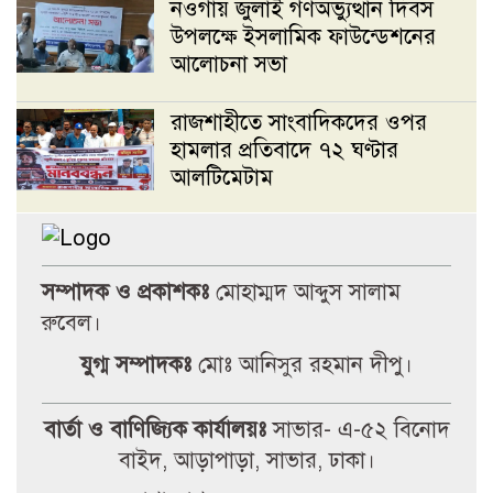
নওগাঁয় জুলাই গণঅভ্যুত্থান দিবস
উপলক্ষে ইসলামিক ফাউন্ডেশনের
আলোচনা সভা
রাজশাহীতে সাংবাদিকদের ওপর
হামলার প্রতিবাদে ৭২ ঘণ্টার
আলটিমেটাম
মান্দায় শিক্ষার্থীকে পিটানোর
অভিযোগে প্রধান শিক্ষকের গাড়ি
ভাঙচুর, বিদ্যালয়ে উত্তেজনা
সম্পাদক ও প্রকাশকঃ
মোহাম্মদ আব্দুস সালাম
রুবেল।
জবিস্থ রিসার্চ সোসাইটির চলমান
যুগ্ম সম্পাদকঃ
মোঃ আনিসুর রহমান দীপু।
কমিটির বিদায় সংবর্ধনা ও নবকমিটি
গঠন
বার্তা ও বাণিজ্যিক কার্যালয়ঃ
সাভার- এ-৫২ বিনোদ
বাইদ, আড়াপাড়া, সাভার, ঢাকা।
জবিতে জুলাই গণঅভ্যুত্থান দিবসের