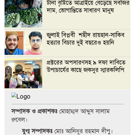
টানা বৃষ্টিতে আত্রাইয়ে বেড়েছে সবজির
দাম, ভোগান্তিতে সাধারণ মানুষ
জুলাই বিপ্লবী শহীদ রায়হান-সাকিব
হত্যার বিচার দুই বছরেও হয়নি
প্রক্টরের অপসারণসহ ৯ দফা দাবিতে
উপাচার্যের কাছে জকসুর স্মারকলিপি
জগন্নাথ বিশ্ববিদ্যালয় সংঘর্ষে
ছাত্রশিবিরকে দায়ী করে ছাত্রদলের
বিবৃতি’
সম্পাদক ও প্রকাশকঃ
মোহাম্মদ আব্দুস সালাম
রুবেল।
নওগাঁয় জুলাই গণঅভ্যুত্থান দিবস
যুগ্ম সম্পাদকঃ
মোঃ আনিসুর রহমান দীপু।
উপলক্ষে ইসলামিক ফাউন্ডেশনের