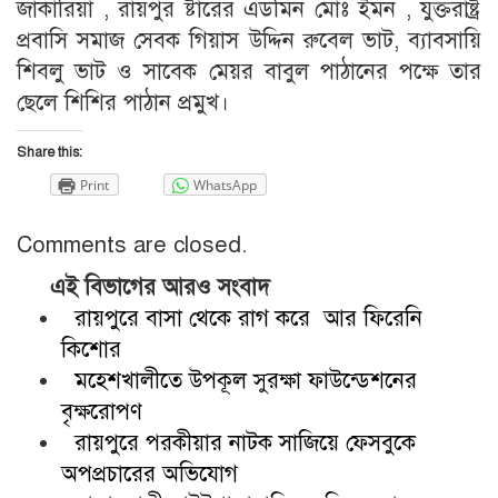
জাকারিয়া , রায়পুর ষ্টারের এডমিন মোঃ ইমন , যুক্তরাষ্ট্র
প্রবাসি সমাজ সেবক গিয়াস উদ্দিন রুবেল ভাট, ব্যাবসায়ি
শিবলু ভাট ও সাবেক মেয়র বাবুল পাঠানের পক্ষে তার
ছেলে শিশির পাঠান প্রমুখ।
Share this:
Print
WhatsApp
Comments are closed.
এই বিভাগের আরও সংবাদ
রায়পুরে বাসা থেকে রাগ করে আর ফিরেনি
কিশোর
মহেশখালীতে উপকূল সুরক্ষা ফাউন্ডেশনের
বৃক্ষরোপণ
রায়পুরে পরকীয়ার নাটক সাজিয়ে ফেসবুকে
অপপ্রচারের অভিযোগ