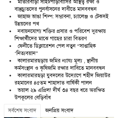
মাতারবাড়ী সাইটপাড়াবাসির অস্থিত্ব রক্ষা ও
বাস্তুচ্যুতদের পুনর্বাসনের দাবীতে মানববন্ধন
জাহাজ ভাঙা শিল্প: সম্ভাবনা, চ্যালেঞ্জ ও টেকসই
উন্নয়নের পথ
নবায়নযোগ্য শক্তির প্রসার ও পরিবেশ সুরক্ষায়
শিক্ষার্থীদের মাঝে গাছের চারা বিতরণ
ফেনীতে ডিক্লারেশন পেল নতুন “সাপ্তাহিক
‘নিত্যবয়ান”
কালারমারছড়ায় জমির ন্যায্য মূল্য , স্থানীয়
কর্মসংস্থান ও কৃষিজমি রক্ষার দাবিতে মানববন্ধন
কালারমারছড়া যুবদলের উদ্যোগে শহীদ জিয়াউর
রহমানের ৪৫তম শাহাদাত বার্ষিকী পালন
ভয়াল ২৯ এপ্রিল! দীর্ঘ ৩৪ বছর ধরে অরক্ষিত
উপকূলের বেড়িবাঁধ
সর্বশেষ সংবাদ
জনপ্রিয় সংবাদ