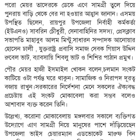
পরো মেয়র তাদেরকে ডেকে এণে সামগ্রী তুলে দিয়ে
পুনরায় বাড়ি থেকে বের না হওয়ার আহ্বান জানান। এসময়
উপস্থিত ছিলেন, রায়পুর উপজেলা নির্বাহী কর্মকর্তা
(ইউএনও) সাবরিন চেীধুরী, সেনাবাহিনির সদস্য, প্রেসক্লাব
সভাপতি মাহাবুব আলম মিন্টু,সাধারন সম্পাদক আনোয়ার
হোসেন ঢালী , যুক্তরাষ্ট্র প্রবাসি সমাজ সেবক গিয়াস উদ্দিন
রুবেল ভাট, ব্যাবসায়ি শিবলু ভাট ও শিশির পাঠান প্রমুখ।
পৌর মেয়র হাজী ইসমাইল খোকন বলেন,চলমান সংকট
কাটিয়ে ওটা পর্যন্ত ঘরে থাকুন। সামাজিক ও নিরাপদ দূরত্ব
বজায় রাখুন।সরকারের নির্দেশনা মেনে সকলের ঐক্যবদ্ধ
প্রচেষ্টায় এই সংকট মোকাবেলা করা সম্ভব বলেও
আশাবাদ ব্যক্ত করেন তিনি।
উল্লেখ্য, করোনা মোকাবেলায় মঙ্গলবার সকালে ব্যক্তিগত
উদ্যোগে এাণ সামগ্রী নিয়ে মানুষের পাশে দাঁড়িয়েছেন
উপজেলা ভাইস চেয়ারম্যান এডভোকেট মারুফ বিন