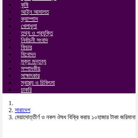
কৃষি
আইন আদালত
ক্যাম্পাস
খেলাধুলা
তথ্য ও প্রযুক্তি
নির্বাচনী সংবাদ
ফিচার
বিনোদন
মুক্ত মন্তব্য
সম্পাদকীয়
সাক্ষাৎকার
স্বাস্থ্য ও চিকিৎসা
চাকরি
সারাদেশ
মেয়াদোত্তীর্ণ ও নকল ঔষধ বিক্রি করায় ১০হাজার টাকা জরিমানা