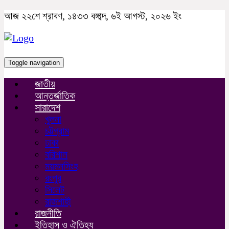
আজ ২২শে শ্রাবণ, ১৪৩৩ বঙ্গাব্দ, ৬ই আগস্ট, ২০২৬ ইং
Toggle navigation
জাতীয়
আন্তর্জাতিক
সারাদেশ
খুলনা
চট্টগ্রাম
ঢাকা
বরিশাল
ময়মনসিংহ
রংপুর
সিলেট
রাজশাহী
রাজনীতি
ইতিহাস ও ঐতিহ্য