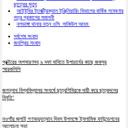
ছাত্রের মৃত্যু
আইইবির ইলেক্ট্রিক্যাল ইঞ্জিনিয়ারিং বিভাগের বার্ষিক গবেষণার
পত্র প্রকাশের সমাপনী
নলডাঙ্গা থানার নতুন ওসি সাকিউল আযম
সর্বশেষ সংবাদ
জনপ্রিয় সংবাদ
প্রক্টরের অপসারণসহ ৯ দফা দাবিতে উপাচার্যের কাছে জকসুর
স্মারকলিপি
জগন্নাথ বিশ্ববিদ্যালয় সংঘর্ষে ছাত্রশিবিরকে দায়ী করে ছাত্রদলের
বিবৃতি’
নওগাঁয় জুলাই গণঅভ্যুত্থান দিবস উপলক্ষে ইসলামিক ফাউন্ডেশনের
আলোচনা সভা