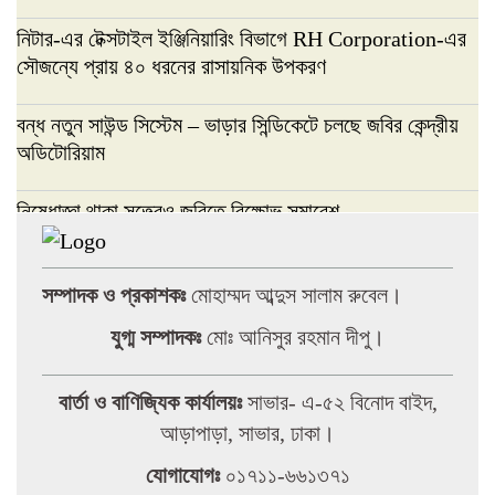
নিটার-এর টেক্সটাইল ইঞ্জিনিয়ারিং বিভাগে RH Corporation-এর
সৌজন্যে প্রায় ৪০ ধরনের রাসায়নিক উপকরণ
বন্ধ নতুন সাউন্ড সিস্টেম – ভাড়ার সিন্ডিকেটে চলছে জবির কেন্দ্রীয়
অডিটোরিয়াম
নিষেধাজ্ঞা থাকা সত্ত্বেও জবিতে বিক্ষোভ সমাবেশ
সড়ক যোদ্ধা সম্মাননা-২০২৬ পেলেন জি এম
সম্পাদক ও প্রকাশকঃ
মোহাম্মদ আব্দুস সালাম রুবেল।
খসরুজ্জামান মিন্টু
যুগ্ম সম্পাদকঃ
মোঃ আনিসুর রহমান দীপু।
সংঘর্ষের তিনদিন পর আহত শিক্ষার্থীদের
দেখতে-জবি উপাচার্য’
বার্তা ও বাণিজ্যিক কার্যালয়ঃ
সাভার- এ-৫২ বিনোদ বাইদ,
আড়াপাড়া, সাভার, ঢাকা।
ছাত্রদল নেতা সুমন সর্দার-সাংবাদিককে
যোগাযোগঃ
০১৭১১-৬৬১৩৭১
মারধর, সাংবাদিক সংগঠন দখলের চেষ্টা