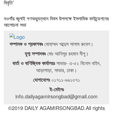
বিবৃতি’
নওগাঁয় জুলাই গণঅভ্যুত্থান দিবস উপলক্ষে ইসলামিক ফাউন্ডেশনের
আলোচনা সভা
সম্পাদক ও প্রকাশকঃ
মোহাম্মদ আব্দুস সালাম রুবেল।
যুগ্ম সম্পাদকঃ
মোঃ আনিসুর রহমান দীপু।
বার্তা ও বাণিজ্যিক কার্যালয়ঃ
সাভার- এ-৫২ বিনোদ বাইদ,
আড়াপাড়া, সাভার, ঢাকা।
যোগাযোগঃ
০১৭১১-৬৬১৩৭১
ই-মেইলঃ
info.dailyagamirsongbad@gmail.com
©2019 DAILY AGAMIRSONGBAD.All rights