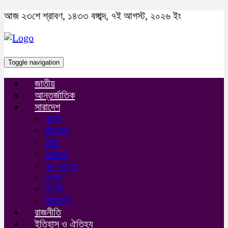
আজ ২৩শে শ্রাবণ, ১৪৩৩ বঙ্গাব্দ, ৭ই আগস্ট, ২০২৬ ইং
Toggle navigation
জাতীয়
আন্তর্জাতিক
সারাদেশ
খুলনা
চট্টগ্রাম
ঢাকা
বরিশাল
ময়মনসিংহ
রংপুর
সিলেট
রাজশাহী
রাজনীতি
ইতিহাস ও ঐতিহ্য