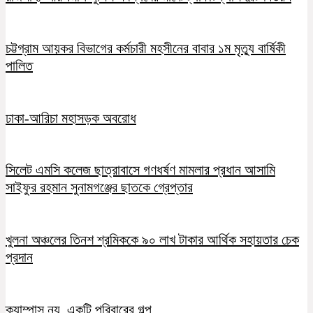
চট্টগ্রাম আয়কর বিভাগের কর্মচারী মহসীনের বাবার ১ম মৃত্যু বার্ষিকী
পালিত
ঢাকা-আরিচা মহাসড়ক অবরোধ
সিলেট এমসি কলেজ ছাত্রাবাসে গণধর্ষণ মামলার প্রধান আসামি
সাইফুর রহমান সুনামগঞ্জের ছাতকে গ্রেপ্তার
খুলনা অঞ্চলের তিনশ শ্রমিককে ৯০ লাখ টাকার আর্থিক সহায়তার চেক
প্রদান
ক্যাম্পাস নয়, একটি পরিবারের গল্প