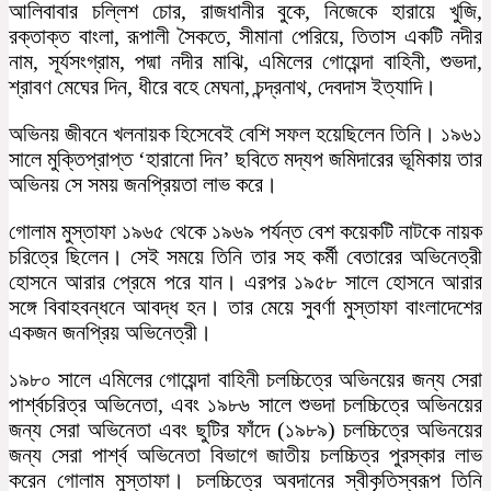
আলিবাবার চল্লিশ চোর, রাজধানীর বুকে, নিজেকে হারায়ে খুজি,
রক্তাক্ত বাংলা, রূপালী সৈকতে, সীমানা পেরিয়ে, তিতাস একটি নদীর
নাম, সূর্যসংগ্রাম, পদ্মা নদীর মাঝি, এমিলের গোয়েন্দা বাহিনী, শুভদা,
শ্রাবণ মেঘের দিন, ধীরে বহে মেঘনা, চন্দ্রনাথ, দেবদাস ইত্যাদি।
অভিনয় জীবনে খলনায়ক হিসেবেই বেশি সফল হয়েছিলেন তিনি। ১৯৬১
সালে মুক্তিপ্রাপ্ত ‘হারানো দিন’ ছবিতে মদ্যপ জমিদারের ভূমিকায় তার
অভিনয় সে সময় জনপ্রিয়তা লাভ করে।
গোলাম মুস্তাফা ১৯৬৫ থেকে ১৯৬৯ পর্যন্ত বেশ কয়েকটি নাটকে নায়ক
চরিত্রে ছিলেন। সেই সময়ে তিনি তার সহ কর্মী বেতারের অভিনেত্রী
হোসনে আরার প্রেমে পরে যান। এরপর ১৯৫৮ সালে হোসনে আরার
সঙ্গে বিবাহবন্ধনে আবদ্ধ হন। তার মেয়ে সুবর্ণা মুস্তাফা বাংলাদেশের
একজন জনপ্রিয় অভিনেত্রী।
১৯৮০ সালে এমিলের গোয়েন্দা বাহিনী চলচ্চিত্রে অভিনয়ের জন্য সেরা
পার্শ্বচরিত্র অভিনেতা, এবং ১৯৮৬ সালে শুভদা চলচ্চিত্রে অভিনয়ের
জন্য সেরা অভিনেতা এবং ছুটির ফাঁদে (১৯৮৯) চলচ্চিত্রে অভিনয়ের
জন্য সেরা পার্শ্ব অভিনেতা বিভাগে জাতীয় চলচ্চিত্র পুরস্কার লাভ
করেন গোলাম মুস্তাফা। চলচ্চিত্রে অবদানের স্বীকৃতিস্বরূপ তিনি