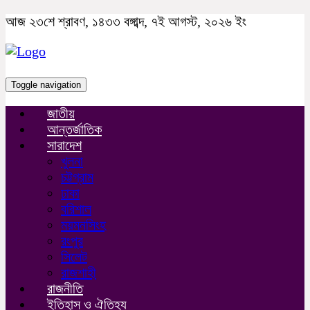
আজ ২৩শে শ্রাবণ, ১৪৩৩ বঙ্গাব্দ, ৭ই আগস্ট, ২০২৬ ইং
Toggle navigation
জাতীয়
আন্তর্জাতিক
সারাদেশ
খুলনা
চট্টগ্রাম
ঢাকা
বরিশাল
ময়মনসিংহ
রংপুর
সিলেট
রাজশাহী
রাজনীতি
ইতিহাস ও ঐতিহ্য