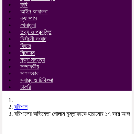
কৃষি
আইন আদালত
ক্যাম্পাস
খেলাধুলা
তথ্য ও প্রযুক্তি
নির্বাচনী সংবাদ
ফিচার
বিনোদন
মুক্ত মন্তব্য
সম্পাদকীয়
সাক্ষাৎকার
স্বাস্থ্য ও চিকিৎসা
চাকরি
বরিশাল
বরিশালের অভিনেতা গোলাম মুস্তাফাকে হারানোর ১৭ বছর আজ