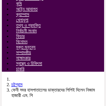
কৃষি
আইন আদালত
ক্যাম্পাস
খেলাধুলা
তথ্য ও প্রযুক্তি
নির্বাচনী সংবাদ
ফিচার
বিনোদন
মুক্ত মন্তব্য
সম্পাদকীয়
সাক্ষাৎকার
স্বাস্থ্য ও চিকিৎসা
চাকরি
চট্টগ্রাম
ফেনী সদর হাসপাতালেের ডাক্তারদের পিপিই দিলেন নিজাম
হাজারী এম. পি