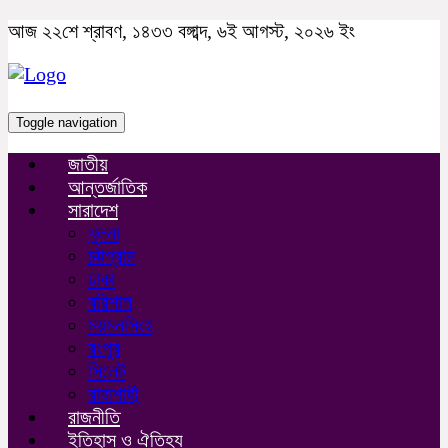
আজ ২২শে শ্রাবণ, ১৪৩৩ বঙ্গাব্দ, ৬ই আগস্ট, ২০২৬ ইং
Toggle navigation
জাতীয়
আন্তর্জাতিক
সারাদেশ
খুলনা
চট্টগ্রাম
ঢাকা
বরিশাল
ময়মনসিংহ
রংপুর
সিলেট
রাজশাহী
রাজনীতি
ইতিহাস ও ঐতিহ্য