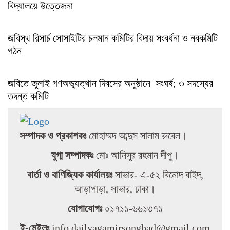
বিদ্যালয়ে উত্তেজনা
জবিস্থ রিসার্চ সোসাইটির চলমান কমিটির বিদায় সংবর্ধনা ও নবকমিটি
গঠন
জবিতে জুলাই গণঅভ্যুত্থান দিবসের অনুষ্ঠানে সংঘর্ষ; ৩ সদস্যের
তদন্ত কমিটি
সম্পাদক ও প্রকাশকঃ
মোহাম্মদ আব্দুস সালাম রুবেল।
যুগ্ম সম্পাদকঃ
মোঃ আনিসুর রহমান দীপু।
বার্তা ও বাণিজ্যিক কার্যালয়ঃ
সাভার- এ-৫২ বিনোদ বাইদ,
আড়াপাড়া, সাভার, ঢাকা।
যোগাযোগঃ
০১৭১১-৬৬১৩৭১
ই-মেইলঃ
info.dailyagamirsongbad@gmail.com