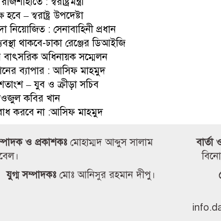
শাহীতে : স্বরাষ্ট্রমন্ত্রী
হবে – স্বরাষ্ট্র উপদেষ্টা
বদা নিয়োজিত : সেনাবাহিনী প্রধান
ব্যবস্থা থাকবে-ঢাকা রেঞ্জের ডিআইজি
রের বাৎসরিক অধিনায়ক সম্মেলন
মিশনের ব্যাপার : আসিফ মাহমুদ
তাংশ – যুব ও ক্রীড়া সচিব
ফাওজুল কবির খান
ন বোধ করবে না :আসিফ মাহমুদ
ম্পাদক ও প্রকাশকঃ
মোহাম্মদ আব্দুস সালাম
বার্তা
ুবেল।
বিনো
যুগ্ম সম্পাদকঃ
মোঃ আনিসুর রহমান দীপু।
info.