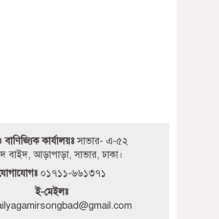
প্রক্টরের অপসারণসহ ৯ দফা
দাবিতে উপাচার্যের কাছে জকসুর
স্মারকলিপি
জগন্নাথ বিশ্ববিদ্যালয় সংঘর্ষে
ছাত্রশিবিরকে দায়ী করে
ছাত্রদলের বিবৃতি’
নওগাঁয় জুলাই গণঅভ্যুত্থান
দিবস উপলক্ষে ইসলামিক
ফাউন্ডেশনের আলোচনা সভা
 ও বাণিজ্যিক কার্যালয়ঃ
সাভার- এ-৫২
দ বাইদ, আড়াপাড়া, সাভার, ঢাকা।
যোগাযোগঃ
০১৭১১-৬৬১৩৭১
ই-মেইলঃ
dailyagamirsongbad@gmail.com