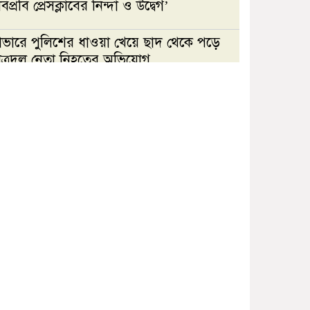
িপ্রবি প্রেসক্লাবের নিন্দা ও উদ্বেগ’
াভারে পুলিশের ধাওয়া খেয়ে ছাদ থেকে পড়ে
াত্রদল নেতা নিহতের অভিযোগ
জবি রিপোর্টার্স ইউনিটির দখল
চেষ্টার অভিযোগে যবিপ্রবি
প্রেসক্লাবের নিন্দা ও উদ্বেগ’
টানা বৃষ্টিতে আত্রাইয়ে বেড়েছে
সবজির দাম, ভোগান্তিতে সাধারণ
মানুষ
জুলাই বিপ্লবী শহীদ রায়হান-
সাকিব হত্যার বিচার দুই বছরেও
হয়নি