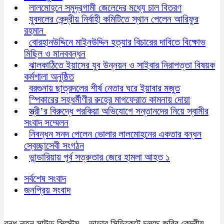
লালমোহনে সমুদ্রগামী জেলেদের মধ্যে চাল বিতরণ
যুবদলের কেন্দ্রীয় নির্বাহী কমিটিতে স্থান পেলেন আরিফুর
রহমান
বোরহানউদ্দিনে মাইনউদ্দিন হত্যার বিচারের দাবিতে বিক্ষোভ
মিছিল ও মানববন্ধন
ঝালকাঠিতে ইয়াসের যুব উন্নয়ন ও সাইবার নিরাপত্তা বিষয়ক
কর্মশালা অনুষ্ঠিত
বরগুনায় ছাত্রদলের শীর্ষ নেতার ঘরে ইয়াবার মজুত
স্পিকারের সহধর্মীণীর রুহের মাগফেরাত কামনায় দোয়া
স্ত্রী’র বিরুদ্ধে পরকিয়া অভিযোগে সন্তানদের নিয়ে স্বামীর
সংবাদ সম্মেলন
নিবন্ধন সনদ পেলেন ভোলার লালমোহনের একতার বন্ধন
স্বেচ্ছাসেবী সংগঠন
ভান্ডারিয়ায় পূর্ব সত্রুতার জেরে হামলা আহত ১
সর্বশেষ সংবাদ
জনপ্রিয় সংবাদ
বন্ধ নতুন সাউন্ড সিস্টেম – ভাড়ার সিন্ডিকেটে চলছে জবির কেন্দ্রীয়