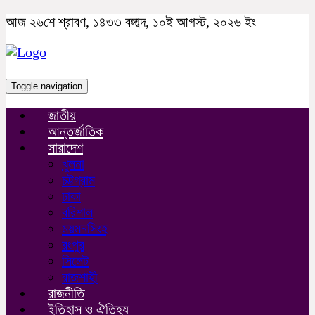
আজ ২৬শে শ্রাবণ, ১৪৩৩ বঙ্গাব্দ, ১০ই আগস্ট, ২০২৬ ইং
Toggle navigation
জাতীয়
আন্তর্জাতিক
সারাদেশ
খুলনা
চট্টগ্রাম
ঢাকা
বরিশাল
ময়মনসিংহ
রংপুর
সিলেট
রাজশাহী
রাজনীতি
ইতিহাস ও ঐতিহ্য