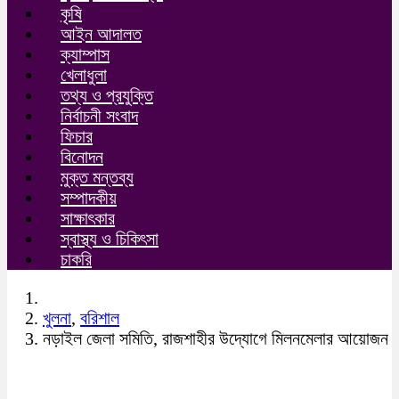
কৃষি
আইন আদালত
ক্যাম্পাস
খেলাধুলা
তথ্য ও প্রযুক্তি
নির্বাচনী সংবাদ
ফিচার
বিনোদন
মুক্ত মন্তব্য
সম্পাদকীয়
সাক্ষাৎকার
স্বাস্থ্য ও চিকিৎসা
চাকরি
খুলনা
,
বরিশাল
নড়াইল জেলা সমিতি, রাজশাহীর উদ্যোগে মিলনমেলার আয়োজন