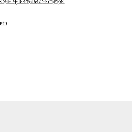
হমান সুনামগঞ্জের ছাতকে গ্রেপ্তার
রদান