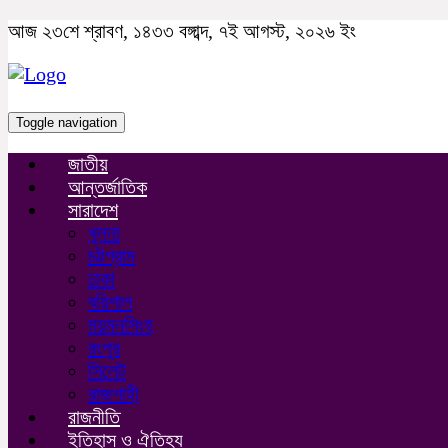
আজ ২৩শে শ্রাবণ, ১৪৩৩ বঙ্গাব্দ, ৭ই আগস্ট, ২০২৬ ইং
Toggle navigation
জাতীয়
আন্তর্জাতিক
সারাদেশ
খুলনা
চট্টগ্রাম
ঢাকা
বরিশাল
ময়মনসিংহ
রংপুর
সিলেট
রাজশাহী
রাজনীতি
ইতিহাস ও ঐতিহ্য