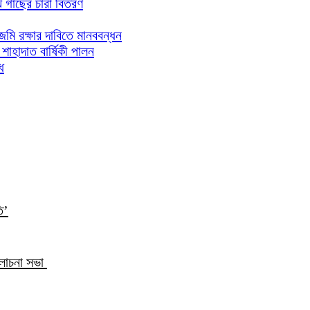
ঝে গাছের চারা বিতরণ
িজমি রক্ষার দাবিতে মানববন্ধন
াহাদাত বার্ষিকী পালন
ধ
ি’
আলোচনা সভা