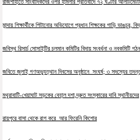
রাজশাহীতে সাংবাদিকদের ওপর হামলার প্রতিবাদে ৭২ ঘণ্টার আলটিমেটা
মান্দায় শিক্ষার্থীকে পিটানোর অভিযোগে প্রধান শিক্ষকের গাড়ি ভাঙচুর, ব
জবিস্থ রিসার্চ সোসাইটির চলমান কমিটির বিদায় সংবর্ধনা ও নবকমিটি গঠ
জবিতে জুলাই গণঅভ্যুত্থান দিবসের অনুষ্ঠানে সংঘর্ষ; ৩ সদস্যের তদন
মথুরাবাটি-খেয়াঘাট সড়কের বেহাল দশা,দ্রুত সংস্কারের দাবি স্থানীয়দের
রায়পুরে বাসা থেকে রাগ করে আর ফিরেনি কিশোর