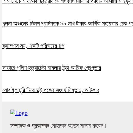
সিলেট এমসি কলেজ ছাত্রাবাসে গণধর্ষণ মামলার প্রধান আসামি সাইফুর র
খুলনা অঞ্চলের তিনশ শ্রমিককে ৯০ লাখ টাকার আর্থিক সহায়তার চেক প্
ক্যাম্পাস নয়, একটি পরিবারের গল্প
সাভারে পুলিশ হত্যাচেষ্টা মামলায় টুন্ডা আরিফ গ্রেপ্তার
মোবাইল চুরি নিয়ে দুই পক্ষের সংঘর্ষ নিহত ১, আটক ২
সম্পাদক ও প্রকাশকঃ
মোহাম্মদ আব্দুস সালাম রুবেল।