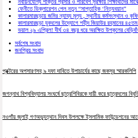
নবায়নযোগ্য শক্তির প্রসার ও পরিবেশ সুরক্ষায় শিক্ষার্থীদের মা
ফেনীতে ডিক্লারেশন পেল নতুন “সাপ্তাহিক ‘নিত্যবয়ান”
কালারমারছড়ায় জমির ন্যায্য মূল্য , স্থানীয় কর্মসংস্থান ও কৃষ
কালারমারছড়া যুবদলের উদ্যোগে শহীদ জিয়াউর রহমানের ৪৫তম শ
ভয়াল ২৯ এপ্রিল! দীর্ঘ ৩৪ বছর ধরে অরক্ষিত উপকূলের বেড়িবাঁ
সর্বশেষ সংবাদ
জনপ্রিয় সংবাদ
প্রক্টরের অপসারণসহ ৯ দফা দাবিতে উপাচার্যের কাছে জকসুর স্মারকলিপি
জগন্নাথ বিশ্ববিদ্যালয় সংঘর্ষে ছাত্রশিবিরকে দায়ী করে ছাত্রদলের বিবৃত
নওগাঁয় জুলাই গণঅভ্যুত্থান দিবস উপলক্ষে ইসলামিক ফাউন্ডেশনের 