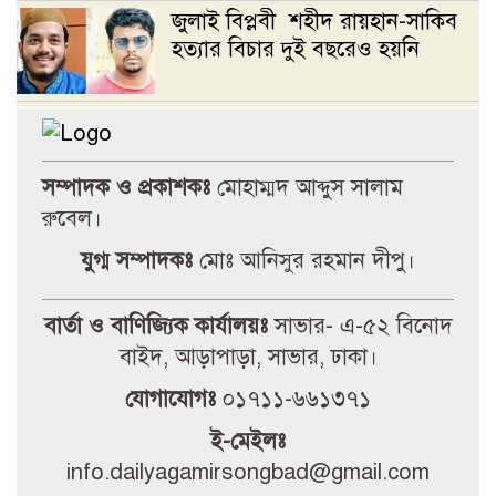
জুলাই বিপ্লবী শহীদ রায়হান-সাকিব
হত্যার বিচার দুই বছরেও হয়নি
প্রক্টরের অপসারণসহ ৯ দফা দাবিতে
উপাচার্যের কাছে জকসুর স্মারকলিপি
সম্পাদক ও প্রকাশকঃ
মোহাম্মদ আব্দুস সালাম
রুবেল।
জগন্নাথ বিশ্ববিদ্যালয় সংঘর্ষে
যুগ্ম সম্পাদকঃ
মোঃ আনিসুর রহমান দীপু।
ছাত্রশিবিরকে দায়ী করে ছাত্রদলের
বিবৃতি’
বার্তা ও বাণিজ্যিক কার্যালয়ঃ
সাভার- এ-৫২ বিনোদ
বাইদ, আড়াপাড়া, সাভার, ঢাকা।
নওগাঁয় জুলাই গণঅভ্যুত্থান দিবস
উপলক্ষে ইসলামিক ফাউন্ডেশনের
যোগাযোগঃ
০১৭১১-৬৬১৩৭১
আলোচনা সভা
ই-মেইলঃ
info.dailyagamirsongbad@gmail.com
রাজশাহীতে সাংবাদিকদের ওপর