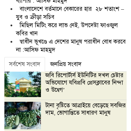
ব্যাপার : আসিফ মাহমুদ
বাংলাদেশে বর্তমানে বেকারের হার ২৮ শতাংশ –
যুব ও ক্রীড়া সচিব
মিছিল মিটিং করে লাভ নেই, উপদেষ্টা ফাওজুল
কবির খান
স্বাধীন ভূখণ্ডে এ দেশের মানুষ পরাধীন বোধ করবে
না :আসিফ মাহমুদ
সর্বশেষ সংবাদ
জনপ্রিয় সংবাদ
জবি রিপোর্টার্স ইউনিটির দখল চেষ্টার
অভিযোগে যবিপ্রবি প্রেসক্লাবের নিন্দা
ও উদ্বেগ’
টানা বৃষ্টিতে আত্রাইয়ে বেড়েছে সবজির
দাম, ভোগান্তিতে সাধারণ মানুষ