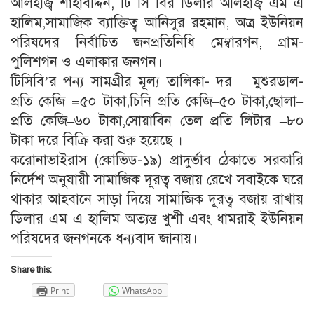
আলহাজ্ব শাহাবদ্দিন, টি সি বির ডিলার আলহাজ্ব এম এ
হালিম,সামাজিক ব্যাক্তিত্ব আনিসুর রহমান, অত্র ইউনিয়ন
পরিষদের নির্বাচিত জনপ্রতিনিধি মেম্বারগন, গ্রাম-
পুলিশগন ও এলাকার জনগন।
টিসিবি’র পন্য সামগ্রীর মূল্য তালিকা- দর – মুশুরডাল-
প্রতি কেজি =৫০ টাকা,চিনি প্রতি কেজি–৫০ টাকা,ছোলা–
প্রতি কেজি–৬০ টাকা,সোয়াবিন তেল প্রতি লিটার –৮০
টাকা দরে বিক্রি করা শুরু হয়েছে ।
করোনাভাইরাস (কোভিড-১৯) প্রাদুর্ভাব ঠেকাতে সরকারি
নির্দেশ অনুযায়ী সামাজিক দূরত্ব বজায় রেখে সবাইকে ঘরে
থাকার আহবানে সাড়া দিয়ে সামাজিক দূরত্ব বজায় রাখায়
ডিলার এম এ হালিম অত্যন্ত খুশী এবং ধামরাই ইউনিয়ন
পরিষদের জনগনকে ধন্যবাদ জানায়।
Share this:
Print
WhatsApp