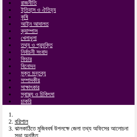
রাজনীতি
ইতিহাস ও ঐতিহ্য
কৃষি
আইন আদালত
ক্যাম্পাস
খেলাধুলা
তথ্য ও প্রযুক্তি
নির্বাচনী সংবাদ
ফিচার
বিনোদন
মুক্ত মন্তব্য
সম্পাদকীয়
সাক্ষাৎকার
স্বাস্থ্য ও চিকিৎসা
চাকরি
বরিশাল
ঝালকাঠিতে মুজিববর্ষ উপলক্ষে জেলা তথ্য অফিসের আলোচনা
সভা অনুষ্ঠিত