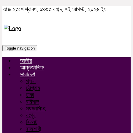
আজ ২৩শে শ্রাবণ, ১৪৩৩ বঙ্গাব্দ, ৭ই আগস্ট, ২০২৬ ইং
Toggle navigation
জাতীয়
আন্তর্জাতিক
সারাদেশ
খুলনা
চট্টগ্রাম
ঢাকা
বরিশাল
ময়মনসিংহ
রংপুর
সিলেট
রাজশাহী