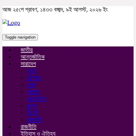
আজ ২৫শে শ্রাবণ, ১৪৩৩ বঙ্গাব্দ, ৯ই আগস্ট, ২০২৬ ইং
Toggle navigation
জাতীয়
আন্তর্জাতিক
সারাদেশ
খুলনা
চট্টগ্রাম
ঢাকা
বরিশাল
ময়মনসিংহ
রংপুর
সিলেট
রাজশাহী
রাজনীতি
ইতিহাস ও ঐতিহ্য