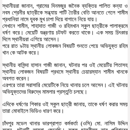
স্থানীয়রা জানান, গ্রামের দিনমজুর জনৈক ব্যক্তির পালিত কন্যা ও
নবম শ্রেনীর ছাত্রীকে সন্ধ্যায় পাটি তৈরীর বেতি আনতে গেলে শামীম
প্রধানিয়া নামে যুবক মুখ চাপা দিয়ে বাগানে নিয়ে যায়।
সেখানে শামীম, শাহাদাত গাজী ও রহিমখান স্কুল ছাত্রীকে পালাক্রমে
ধর্ষণ করে। মেয়েটি যন্ত্রণায় চটফট করতে থাকে। এক সময় চিৎকার
দিলে স্থানীয়রা এগিয়ে আসেন।
পরে রাত ৯টায় স্থানীয় লোকজন বিষয়টি শুনতে পেয়ে অভিযুক্ত রহিম
খান কে আটক করে।
স্থানীয় বাসিন্দা হাসান গাজী জানান, ঘটনার পর ওই মেয়েটির পিতাসহ
স্থানীয় লোকজন বিষয়টি প্রথমে স্থানীয় চেয়ারম্যান শামীম খানকে
অবগত করেন।
এরপরে তারা সরাসারি মেয়েটিকে নিয়ে থানায় চলে আসেন। এই ঘটনায়
অভিযুক্তদের বিরুদ্ধে মামলার প্রস্তুতি চলছে।
এদিকে ধর্ষণের শিকার ওই স্কুল ছাত্রী জানায়, তাকে ধর্ষণ করার সময়
তারা মোবাইলে ভিডিও ধারণ করে।
চাঁদপুর মডেল থানার ভারপ্রাপ্ত কর্মকর্তা (ওসি) মো. নাসিম উদ্দিন
বলেন, ঘটনাটি আমরা জেনেছি। স্কুল ছাত্রীসহ তার পরিবারের