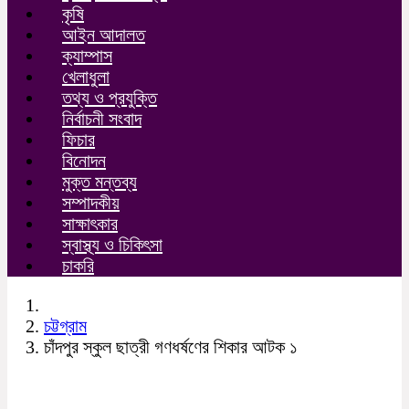
কৃষি
আইন আদালত
ক্যাম্পাস
খেলাধুলা
তথ্য ও প্রযুক্তি
নির্বাচনী সংবাদ
ফিচার
বিনোদন
মুক্ত মন্তব্য
সম্পাদকীয়
সাক্ষাৎকার
স্বাস্থ্য ও চিকিৎসা
চাকরি
চট্টগ্রাম
চাঁদপুর স্কুল ছাত্রী গণধর্ষণের শিকার আটক ১