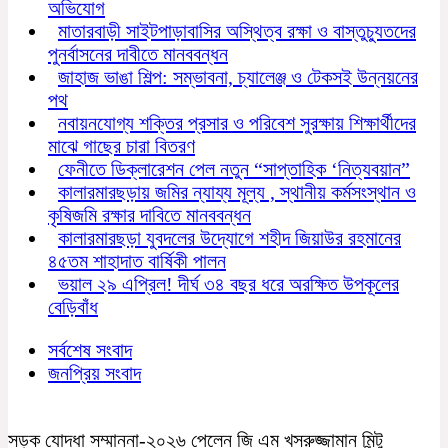
অভিযোগ
মাতারবাড়ী সাইটপাড়াবাসির অস্থিত্ব রক্ষা ও বাস্তুচ্যুতদের
পুনর্বাসনের দাবীতে মানববন্ধন
জাহাজ ভাঙা শিল্প: সম্ভাবনা, চ্যালেঞ্জ ও টেকসই উন্নয়নের
পথ
নবায়নযোগ্য শক্তির প্রসার ও পরিবেশ সুরক্ষায় শিক্ষার্থীদের
মাঝে গাছের চারা বিতরণ
ফেনীতে ডিক্লারেশন পেল নতুন “সাপ্তাহিক ‘নিত্যবয়ান”
কালারমারছড়ায় জমির ন্যায্য মূল্য , স্থানীয় কর্মসংস্থান ও
কৃষিজমি রক্ষার দাবিতে মানববন্ধন
কালারমারছড়া যুবদলের উদ্যোগে শহীদ জিয়াউর রহমানের
৪৫তম শাহাদাত বার্ষিকী পালন
ভয়াল ২৯ এপ্রিল! দীর্ঘ ৩৪ বছর ধরে অরক্ষিত উপকূলের
বেড়িবাঁধ
সর্বশেষ সংবাদ
জনপ্রিয় সংবাদ
সড়ক যোদ্ধা সম্মাননা-২০২৬ পেলেন জি এম খসরুজ্জামান মিন্টু