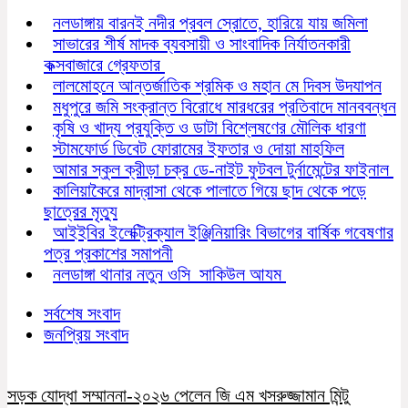
নলডাঙ্গায় বারনই নদীর প্রবল স্রোতে, হারিয়ে যায় জমিলা
সাভারের শীর্ষ মাদক ব্যবসায়ী ও সাংবাদিক নির্যাতনকারী
কক্সবাজারে গ্রেফতার
লালমোহনে আন্তর্জাতিক শ্রমিক ও মহান মে দিবস উদযাপন
মধুপুরে জমি সংক্রান্ত বিরোধে মারধরের প্রতিবাদে মানববন্ধন
কৃষি ও খাদ্য প্রযুক্তি ও ডাটা বিশ্লেষণের মৌলিক ধারণা
স্টামফোর্ড ডিবেট ফোরামের ইফতার ও দোয়া মাহফিল
আমার স্কুল ক্রীড়া চক্র ডে-নাইট ফুটবল টুর্নামেন্টের ফাইনাল
কালিয়াকৈরে মাদ্রাসা থেকে পালাতে গিয়ে ছাদ থেকে পড়ে
ছাত্রের মৃত্যু
আইইবির ইলেক্ট্রিক্যাল ইঞ্জিনিয়ারিং বিভাগের বার্ষিক গবেষণার
পত্র প্রকাশের সমাপনী
নলডাঙ্গা থানার নতুন ওসি সাকিউল আযম
সর্বশেষ সংবাদ
জনপ্রিয় সংবাদ
সড়ক যোদ্ধা সম্মাননা-২০২৬ পেলেন জি এম খসরুজ্জামান মিন্টু