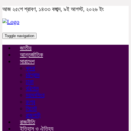
আজ ২৫শে শ্রাবণ, ১৪৩৩ বঙ্গাব্দ, ৯ই আগস্ট, ২০২৬ ইং
Toggle navigation
জাতীয়
আন্তর্জাতিক
সারাদেশ
খুলনা
চট্টগ্রাম
ঢাকা
বরিশাল
ময়মনসিংহ
রংপুর
সিলেট
রাজশাহী
রাজনীতি
ইতিহাস ও ঐতিহ্য