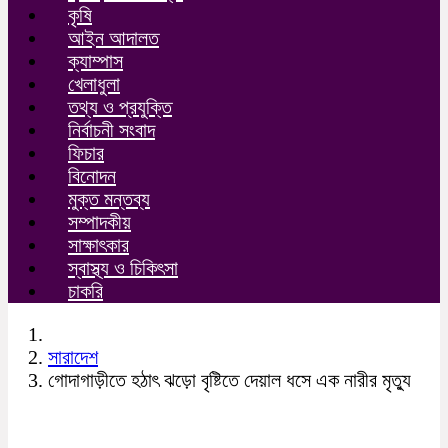
কৃষি
আইন আদালত
ক্যাম্পাস
খেলাধুলা
তথ্য ও প্রযুক্তি
নির্বাচনী সংবাদ
ফিচার
বিনোদন
মুক্ত মন্তব্য
সম্পাদকীয়
সাক্ষাৎকার
স্বাস্থ্য ও চিকিৎসা
চাকরি
সারাদেশ
গোদাগাড়ীতে হঠাৎ ঝড়ো বৃষ্টিতে দেয়াল ধসে এক নারীর মৃত্যু