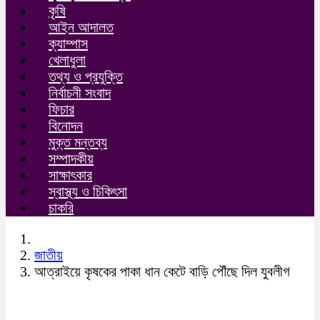
কৃষি
আইন আদালত
ক্যাম্পাস
খেলাধুলা
তথ্য ও প্রযুক্তি
নির্বাচনী সংবাদ
ফিচার
বিনোদন
মুক্ত মন্তব্য
সম্পাদকীয়
সাক্ষাৎকার
স্বাস্থ্য ও চিকিৎসা
চাকরি
জাতীয়
আত্রাইয়ে কৃষকের পাকা ধান কেটে বাড়ি পৌঁছে দিল যুবলীগ