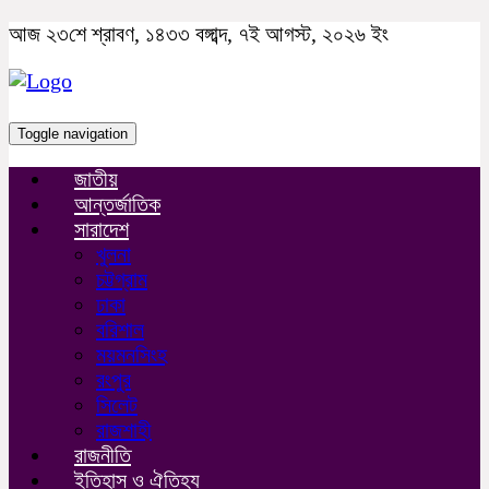
আজ ২৩শে শ্রাবণ, ১৪৩৩ বঙ্গাব্দ, ৭ই আগস্ট, ২০২৬ ইং
Toggle navigation
জাতীয়
আন্তর্জাতিক
সারাদেশ
খুলনা
চট্টগ্রাম
ঢাকা
বরিশাল
ময়মনসিংহ
রংপুর
সিলেট
রাজশাহী
রাজনীতি
ইতিহাস ও ঐতিহ্য