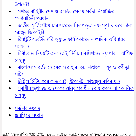
উপদেষ্টা
সশস্ত্র বাহিনীর দেশ ও জাতির সেবায় সর্বদা নিয়োজিত :
সেনাবাহিনী প্রধান
জাতীয় স্মৃতিসৌধে চার স্তরের নিরাপত্তা ব্যবস্থা থাকবে-ঢাকা
রেঞ্জের ডিআইজি
রিমাউন্ট ভেটেরিনারি অ্যান্ড ফার্ম কোরের বাৎসরিক অধিনায়ক
সম্মেলন
নির্বাচনের বিষয়টি একান্তই নির্বাচন কমিশনের ব্যাপার : আসিফ
মাহমুদ
বাংলাদেশে বর্তমানে বেকারের হার ২৮ শতাংশ – যুব ও ক্রীড়া
সচিব
মিছিল মিটিং করে লাভ নেই, উপদেষ্টা ফাওজুল কবির খান
স্বাধীন ভূখণ্ডে এ দেশের মানুষ পরাধীন বোধ করবে না :আসিফ
মাহমুদ
সর্বশেষ সংবাদ
জনপ্রিয় সংবাদ
জবি রিপোর্টার্স ইউনিটির দখল চেষ্টার অভিযোগে যবিপ্রবি প্রেসক্লাবের