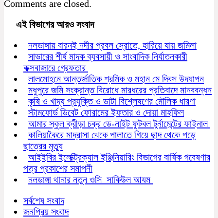
Comments are closed.
এই বিভাগের আরও সংবাদ
নলডাঙ্গায় বারনই নদীর প্রবল স্রোতে, হারিয়ে যায় জমিলা
সাভারের শীর্ষ মাদক ব্যবসায়ী ও সাংবাদিক নির্যাতনকারী
কক্সবাজারে গ্রেফতার
লালমোহনে আন্তর্জাতিক শ্রমিক ও মহান মে দিবস উদযাপন
মধুপুরে জমি সংক্রান্ত বিরোধে মারধরের প্রতিবাদে মানববন্ধন
কৃষি ও খাদ্য প্রযুক্তি ও ডাটা বিশ্লেষণের মৌলিক ধারণা
স্টামফোর্ড ডিবেট ফোরামের ইফতার ও দোয়া মাহফিল
আমার স্কুল ক্রীড়া চক্র ডে-নাইট ফুটবল টুর্নামেন্টের ফাইনাল
কালিয়াকৈরে মাদ্রাসা থেকে পালাতে গিয়ে ছাদ থেকে পড়ে
ছাত্রের মৃত্যু
আইইবির ইলেক্ট্রিক্যাল ইঞ্জিনিয়ারিং বিভাগের বার্ষিক গবেষণার
পত্র প্রকাশের সমাপনী
নলডাঙ্গা থানার নতুন ওসি সাকিউল আযম
সর্বশেষ সংবাদ
জনপ্রিয় সংবাদ