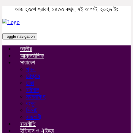
আজ ২৩শে শ্রাবণ, ১৪৩৩ বঙ্গাব্দ, ৭ই আগস্ট, ২০২৬ ইং
Toggle navigation
জাতীয়
আন্তর্জাতিক
সারাদেশ
খুলনা
চট্টগ্রাম
ঢাকা
বরিশাল
ময়মনসিংহ
রংপুর
সিলেট
রাজশাহী
রাজনীতি
ইতিহাস ও ঐতিহ্য