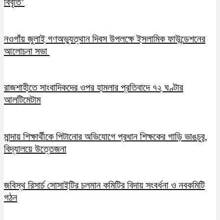
বিবৃতি’
নওগাঁয় জুলাই গণঅভ্যুত্থান দিবস উপলক্ষে ইসলামিক ফাউন্ডেশনের
আলোচনা সভা
রাজশাহীতে সাংবাদিকদের ওপর হামলার প্রতিবাদে ৭২ ঘণ্টার
আলটিমেটাম
মান্দায় শিক্ষার্থীকে পিটানোর অভিযোগে প্রধান শিক্ষকের গাড়ি ভাঙচুর,
বিদ্যালয়ে উত্তেজনা
জবিস্থ রিসার্চ সোসাইটির চলমান কমিটির বিদায় সংবর্ধনা ও নবকমিটি
গঠন