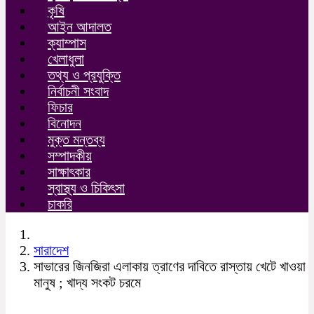
কৃষি
আইন আদালত
ক্যাম্পাস
খেলাধুলা
তথ্য ও প্রযুক্তি
নির্বাচনী সংবাদ
ফিচার
বিনোদন
মুক্ত মন্তব্য
সম্পাদকীয়
সাক্ষাৎকার
স্বাস্থ্য ও চিকিৎসা
চাকরি
সারাদেশ
সাভারের জিনজিরা এলাকায় ত্রাণের দাবিতে রাস্তায় খেটে খাওয়া
মানুষ ; খাদ্য সংকট চরমে