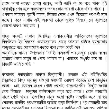
নেমে আসা নহেছা বেগম বলেন, আমি জানি না যে ঘরে থাকা এই
খাবারটুকু শেষ হলে সন্তানদের জন্য কোন জায়গা থেকে খাবার পাবো।
একজন সাহায্য প্রার্থি বলেন, নিজের দেশে এখন নিজেকে শরণার্থী মনে
হচ্ছে। কবে নাগাদ এই অবস্থা থেকে মুক্তি মিলবে, সে ব্যাপারে
কোনো ধারণা নেই তার ।
খাদ্য সংকটে নাকাল জিনজিরা এলাকাবাসীর অভিযোগের ব্যাপারে
বিরুলিয়ার ইউনিয়নের চেয়ারম্যানের কাছে জানতে চাইলে ব্যস্ততার
অজুহাতে পরে যোগাযোগ করতে বলে ফোন কেটে দেন।
অন্যদিকে সাভার উপজেলার নির্বাহী কর্মকর্তা পারভেজুর রহমান বলেন
সাভারে কোন মানুষ না খেয়ে থাকবে না। খাবারের সঙ্কট হবে না ।
বিষয়টি আমি দেখছি ।
করোনার প্রাদুর্ভাবে নাকাল বিশ্ববাসী। চলমান এই পরিস্থিতির
প্রেক্ষিতে বিশ্ব স্বাস্থ্য সংস্থা মহামারী ঘোষণা করেছে বেশ কিছুদিন
হলো। এই সময়ের মধ্যে গোটা দেশেই খাদ্যসামগ্রীর কিছুটা সংকট
দেখা দিয়েছে। মানুষের কর্মসংস্থান বন্ধ হয়ে গেছে। কোন কারনেই
যাতে খেটে খাওয়া হতদরিদ্র মানুষ গুলো কষ্টের সম্মুখীন হতে না হয়
সেজন্য মাননীয় প্রধানমন্ত্রীর রয়েছে কড়া নির্দেশনা। প্রধানমন্ত্রী তার
দলের নেতাকর্মীসহ সমাজের বিত্তবানদের জাতির এই দুঃসময়ে এগিয়ে