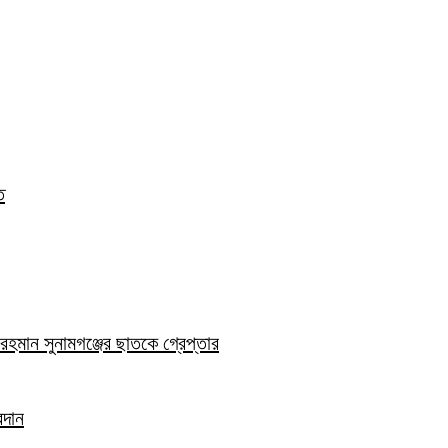
ত
হমান সুনামগঞ্জের ছাতকে গ্রেপ্তার
রদান