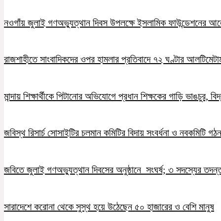
নওগাঁয় জুলাই গণঅভ্যুত্থান দিবস উপলক্ষে ইসলামিক ফাউন্ডেশনের 
রাজশাহীতে সাংবাদিকদের ওপর হামলার প্রতিবাদে ৭২ ঘণ্টার আলটিমেটা
মান্দায় শিক্ষার্থীকে পিটানোর অভিযোগে প্রধান শিক্ষকের গাড়ি ভাঙচুর, ব
জবিস্থ রিসার্চ সোসাইটির চলমান কমিটির বিদায় সংবর্ধনা ও নবকমিটি গঠ
জবিতে জুলাই গণঅভ্যুত্থান দিবসের অনুষ্ঠানে সংঘর্ষ; ৩ সদস্যের তদন
সারাদেশে করোনা থেকে সুস্থ হয়ে উঠেছেন ৫০ হাজারের ও বেশি মানুষ