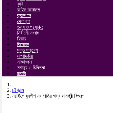
কৃষি
আইন আদালত
ক্যাম্পাস
খেলাধুলা
তথ্য ও প্রযুক্তি
নির্বাচনী সংবাদ
ফিচার
বিনোদন
মুক্ত মন্তব্য
সম্পাদকীয়
সাক্ষাৎকার
স্বাস্থ্য ও চিকিৎসা
চাকরি
চট্টগ্রাম
সরাইলে যুবলীগ সভাপতির খাদ্য সামগ্রী বিতরণ