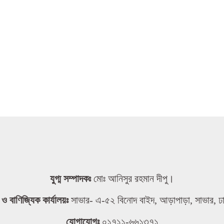
যুগ্ম সম্পাদকঃ
মোঃ আনিসুর রহমান দীপু।
তা ও বাণিজ্যিক কার্যালয়ঃ
সাভার- এ-৫২ বিনোদ বাইদ, আড়াপাড়া, সাভার, ঢ
যোগাযোগঃ
০১৭১১-৬৬১৩৭১