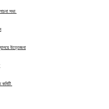
আলোচনা সভা
ম
িদ্যালয়ে উত্তেজনা
ন
্ত কমিটি