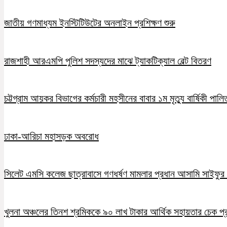
জাতীয় গণমাধ্যম ইনস্টিটিউটের অনলাইন প্রশিক্ষণ শুরু
রাজশাহী আরএমপি পুলিশ সদস্যদের মাঝে ট্যাকটিক্যাল বেল্ট বিতরণ
চট্টগ্রাম আয়কর বিভাগের কর্মচারী মহসীনের বাবার ১ম মৃত্যু বার্ষিকী পালি
ঢাকা-আরিচা মহাসড়ক অবরোধ
সিলেট এমসি কলেজ ছাত্রাবাসে গণধর্ষণ মামলার প্রধান আসামি সাইফুর র
খুলনা অঞ্চলের তিনশ শ্রমিককে ৯০ লাখ টাকার আর্থিক সহায়তার চেক প্