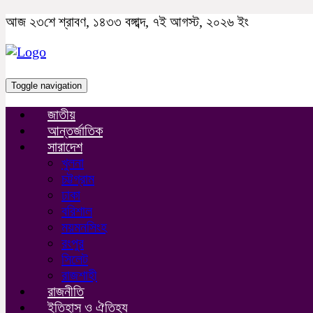
আজ ২৩শে শ্রাবণ, ১৪৩৩ বঙ্গাব্দ, ৭ই আগস্ট, ২০২৬ ইং
Toggle navigation
জাতীয়
আন্তর্জাতিক
সারাদেশ
খুলনা
চট্টগ্রাম
ঢাকা
বরিশাল
ময়মনসিংহ
রংপুর
সিলেট
রাজশাহী
রাজনীতি
ইতিহাস ও ঐতিহ্য