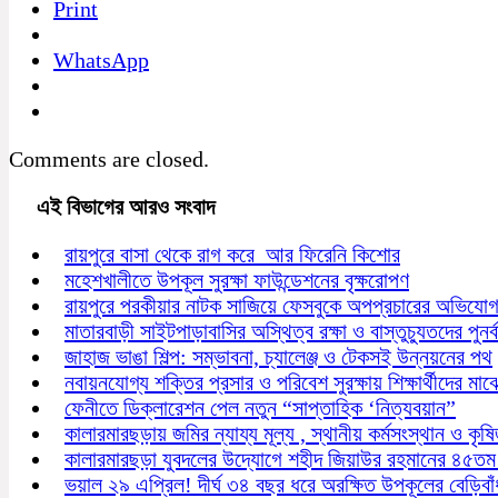
Print
WhatsApp
Comments are closed.
এই বিভাগের আরও সংবাদ
রায়পুরে বাসা থেকে রাগ করে আর ফিরেনি কিশোর
মহেশখালীতে উপকূল সুরক্ষা ফাউন্ডেশনের বৃক্ষরোপণ
রায়পুরে পরকীয়ার নাটক সাজিয়ে ফেসবুকে অপপ্রচারের অভিযো
মাতারবাড়ী সাইটপাড়াবাসির অস্থিত্ব রক্ষা ও বাস্তুচ্যুতদের পুনর
জাহাজ ভাঙা শিল্প: সম্ভাবনা, চ্যালেঞ্জ ও টেকসই উন্নয়নের পথ
নবায়নযোগ্য শক্তির প্রসার ও পরিবেশ সুরক্ষায় শিক্ষার্থীদের মা
ফেনীতে ডিক্লারেশন পেল নতুন “সাপ্তাহিক ‘নিত্যবয়ান”
কালারমারছড়ায় জমির ন্যায্য মূল্য , স্থানীয় কর্মসংস্থান ও কৃষ
কালারমারছড়া যুবদলের উদ্যোগে শহীদ জিয়াউর রহমানের ৪৫তম শ
ভয়াল ২৯ এপ্রিল! দীর্ঘ ৩৪ বছর ধরে অরক্ষিত উপকূলের বেড়িবাঁ