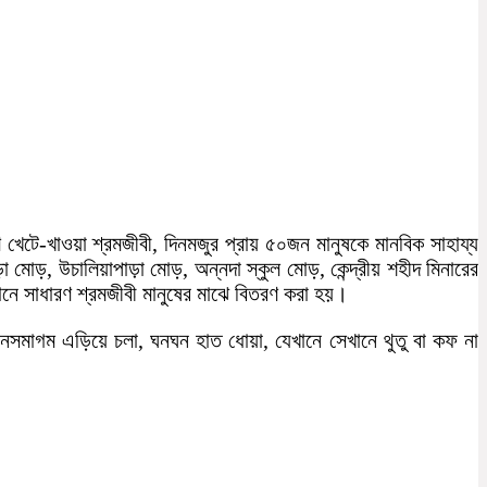
েটে-খাওয়া শ্রমজীবী, দিনমজুর প্রায় ৫০জন মানুষকে মানবিক সাহায্য
মোড়, উচালিয়াপাড়া মোড়, অন্নদা স্কুল মোড়, কেন্দ্রীয় শহীদ মিনারের
ানে সাধারণ শ্রমজীবী মানুষের মাঝে বিতরণ করা হয়।
জনসমাগম এড়িয়ে চলা, ঘনঘন হাত ধোয়া, যেখানে সেখানে থুতু বা কফ না