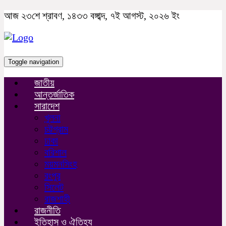
আজ ২৩শে শ্রাবণ, ১৪৩৩ বঙ্গাব্দ, ৭ই আগস্ট, ২০২৬ ইং
Toggle navigation
জাতীয়
আন্তর্জাতিক
সারাদেশ
খুলনা
চট্টগ্রাম
ঢাকা
বরিশাল
ময়মনসিংহ
রংপুর
সিলেট
রাজশাহী
রাজনীতি
ইতিহাস ও ঐতিহ্য