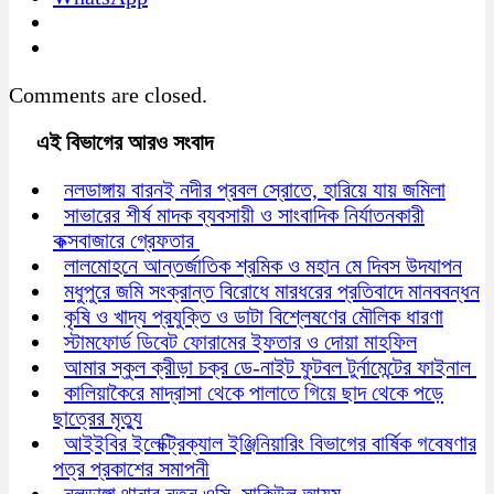
Comments are closed.
এই বিভাগের আরও সংবাদ
নলডাঙ্গায় বারনই নদীর প্রবল স্রোতে, হারিয়ে যায় জমিলা
সাভারের শীর্ষ মাদক ব্যবসায়ী ও সাংবাদিক নির্যাতনকারী
কক্সবাজারে গ্রেফতার
লালমোহনে আন্তর্জাতিক শ্রমিক ও মহান মে দিবস উদযাপন
মধুপুরে জমি সংক্রান্ত বিরোধে মারধরের প্রতিবাদে মানববন্ধন
কৃষি ও খাদ্য প্রযুক্তি ও ডাটা বিশ্লেষণের মৌলিক ধারণা
স্টামফোর্ড ডিবেট ফোরামের ইফতার ও দোয়া মাহফিল
আমার স্কুল ক্রীড়া চক্র ডে-নাইট ফুটবল টুর্নামেন্টের ফাইনাল
কালিয়াকৈরে মাদ্রাসা থেকে পালাতে গিয়ে ছাদ থেকে পড়ে
ছাত্রের মৃত্যু
আইইবির ইলেক্ট্রিক্যাল ইঞ্জিনিয়ারিং বিভাগের বার্ষিক গবেষণার
পত্র প্রকাশের সমাপনী
নলডাঙ্গা থানার নতুন ওসি সাকিউল আযম