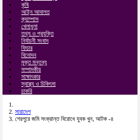
কৃষি
আইন আদালত
ক্যাম্পাস
খেলাধুলা
তথ্য ও প্রযুক্তি
নির্বাচনী সংবাদ
ফিচার
বিনোদন
মুক্ত মন্তব্য
সম্পাদকীয়
সাক্ষাৎকার
স্বাস্থ্য ও চিকিৎসা
চাকরি
সারাদেশ
শেরপুরে জমি সংক্রান্ত বিরোধে যুবক খুন, আটক -৪