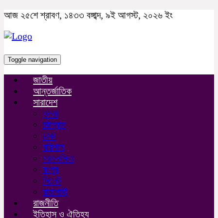
আজ ২৫শে শ্রাবণ, ১৪৩৩ বঙ্গাব্দ, ৯ই আগস্ট, ২০২৬ ইং
Toggle navigation
জাতীয়
আন্তর্জাতিক
সারাদেশ
খুলনা
চট্টগ্রাম
ঢাকা
বরিশাল
ময়মনসিংহ
রংপুর
সিলেট
রাজশাহী
রাজনীতি
ইতিহাস ও ঐতিহ্য