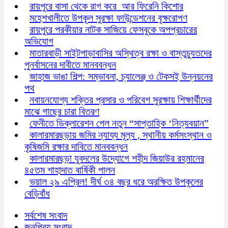
রায়পুরে বাসা থেকে রাগ করে আর ফিরেনি কিশোর
মহেশখালীতে উপকূল সুরক্ষা ফাউন্ডেশনের বৃক্ষরোপণ
রায়পুরে পরকীয়ার নাটক সাজিয়ে ফেসবুকে অপপ্রচারের
অভিযোগ
মাতারবাড়ী সাইটপাড়াবাসির অস্থিত্ব রক্ষা ও বাস্তুচ্যুতদের
পুনর্বাসনের দাবীতে মানববন্ধন
জাহাজ ভাঙা শিল্প: সম্ভাবনা, চ্যালেঞ্জ ও টেকসই উন্নয়নের
পথ
নবায়নযোগ্য শক্তির প্রসার ও পরিবেশ সুরক্ষায় শিক্ষার্থীদের
মাঝে গাছের চারা বিতরণ
ফেনীতে ডিক্লারেশন পেল নতুন “সাপ্তাহিক ‘নিত্যবয়ান”
কালারমারছড়ায় জমির ন্যায্য মূল্য , স্থানীয় কর্মসংস্থান ও
কৃষিজমি রক্ষার দাবিতে মানববন্ধন
কালারমারছড়া যুবদলের উদ্যোগে শহীদ জিয়াউর রহমানের
৪৫তম শাহাদাত বার্ষিকী পালন
ভয়াল ২৯ এপ্রিল! দীর্ঘ ৩৪ বছর ধরে অরক্ষিত উপকূলের
বেড়িবাঁধ
সর্বশেষ সংবাদ
জনপ্রিয় সংবাদ