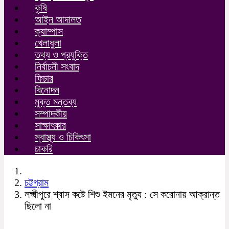
কৃষি
আইন আদালত
ক্যাম্পাস
খেলাধুলা
তথ্য ও প্রযুক্তি
নির্বাচনী সংবাদ
ফিচার
বিনোদন
মুক্ত মন্তব্য
সম্পাদকীয়
সাক্ষাৎকার
স্বাস্থ্য ও চিকিৎসা
চাকরি
চট্টগ্রাম
লক্ষ্মীপুরে শ্বাস কষ্টে শিশু ইমনের মৃত্যু : সে করোনায় আক্রান্ত
ছিলো না