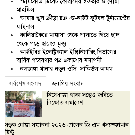
স্টামফোর্ড ডিবেট ফোরামের ইফতার ও দোয়া
মাহফিল
আমার স্কুল ক্রীড়া চক্র ডে-নাইট ফুটবল টুর্নামেন্টের
ফাইনাল
কালিয়াকৈরে মাদ্রাসা থেকে পালাতে গিয়ে ছাদ
থেকে পড়ে ছাত্রের মৃত্যু
আইইবির ইলেক্ট্রিক্যাল ইঞ্জিনিয়ারিং বিভাগের
বার্ষিক গবেষণার পত্র প্রকাশের সমাপনী
নলডাঙ্গা থানার নতুন ওসি সাকিউল আযম
সর্বশেষ সংবাদ
জনপ্রিয় সংবাদ
নিষেধাজ্ঞা থাকা সত্ত্বেও জবিতে
বিক্ষোভ সমাবেশ
সড়ক যোদ্ধা সম্মাননা-২০২৬ পেলেন জি এম খসরুজ্জামান
মিন্টু