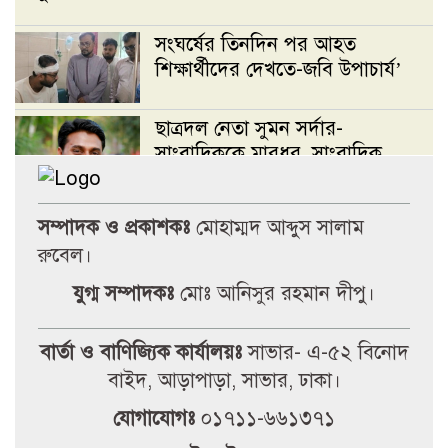
সংঘর্ষের তিনদিন পর আহত
শিক্ষার্থীদের দেখতে-জবি উপাচার্য’
ছাত্রদল নেতা সুমন সর্দার-
সাংবাদিককে মারধর, সাংবাদিক
সংগঠন দখলের চেষ্টা
সম্পাদক ও প্রকাশকঃ
মোহাম্মদ আব্দুস সালাম
জবি রিপোর্টার্স ইউনিটির দখল চেষ্টার
রুবেল।
অভিযোগে যবিপ্রবি প্রেসক্লাবের নিন্দা
ও উদ্বেগ’
যুগ্ম সম্পাদকঃ
মোঃ আনিসুর রহমান দীপু।
সাভারে পুলিশের ধাওয়া খেয়ে ছাদ
বার্তা ও বাণিজ্যিক কার্যালয়ঃ
সাভার- এ-৫২ বিনোদ
থেকে পড়ে ছাত্রদল নেতা নিহতের
বাইদ, আড়াপাড়া, সাভার, ঢাকা।
অভিযোগ
যোগাযোগঃ
০১৭১১-৬৬১৩৭১