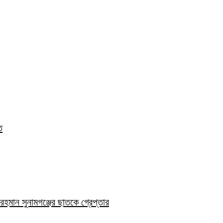
ত
হমান সুনামগঞ্জের ছাতকে গ্রেপ্তার