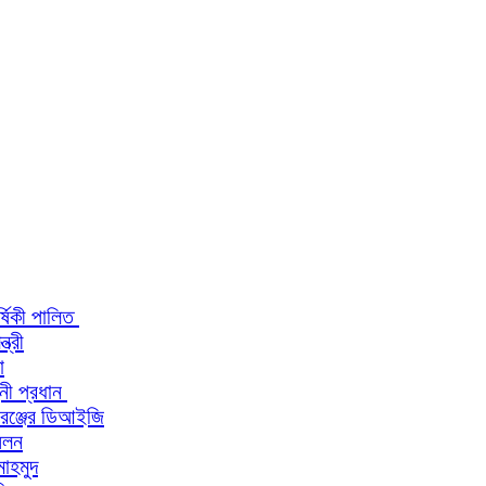
র্ষিকী পালিত
ত্রী
া
িনী প্রধান
 রেঞ্জের ডিআইজি
মেলন
মাহমুদ