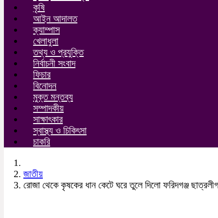
কৃষি
আইন আদালত
ক্যাম্পাস
খেলাধুলা
তথ্য ও প্রযুক্তি
নির্বাচনী সংবাদ
ফিচার
বিনোদন
মুক্ত মন্তব্য
সম্পাদকীয়
সাক্ষাৎকার
স্বাস্থ্য ও চিকিৎসা
চাকরি
জাতীয়
রোজা থেকে কৃষকের ধান কেটে ঘরে তুলে দিলো ফরিদগঞ্জ ছাত্রলী