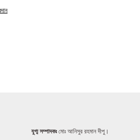
রদান
যুগ্ম সম্পাদকঃ
মোঃ আনিসুর রহমান দীপু।