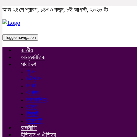
আজ ২৪শে শ্রাবণ, ১৪৩৩ বঙ্গাব্দ, ৮ই আগস্ট, ২০২৬ ইং
Toggle navigation
জাতীয়
আন্তর্জাতিক
সারাদেশ
খুলনা
চট্টগ্রাম
ঢাকা
বরিশাল
ময়মনসিংহ
রংপুর
সিলেট
রাজশাহী
রাজনীতি
ইতিহাস ও ঐতিহ্য