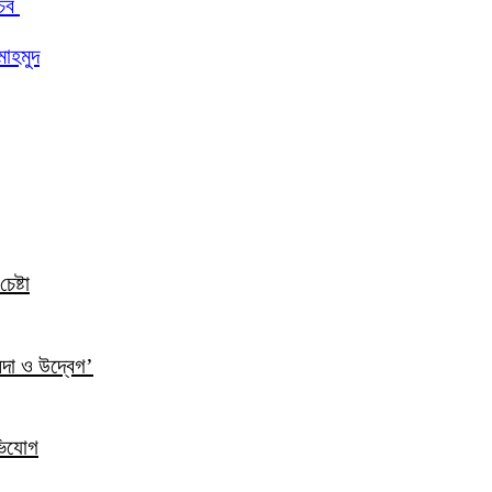
চিব
মাহমুদ
েষ্টা
ন্দা ও উদ্বেগ’
ভিযোগ