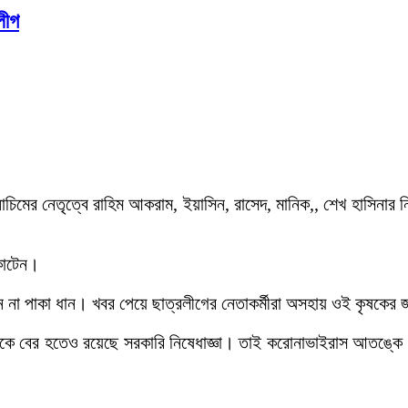
লীগ
িমের নেতৃত্বে রাহিম আকরাম, ইয়াসিন, রাসেদ, মানিক,, শেখ হাসিনার নি
কাটেন।
ন না পাকা ধান। খবর পেয়ে ছাত্রলীগের নেতাকর্মীরা অসহায় ওই কৃষকের 
থেকে বের হতেও রয়েছে সরকারি নিষেধাজ্ঞা। তাই করোনাভাইরাস আতঙ্ক