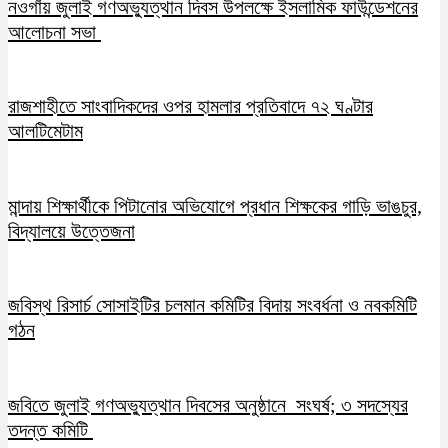
নওগাঁয় জুলাই গণঅভ্যুত্থান দিবস উপলক্ষে ইসলামিক ফাউন্ডেশনের
আলোচনা সভা
রাজশাহীতে সাংবাদিকদের ওপর হামলার প্রতিবাদে ৭২ ঘণ্টার
আলটিমেটাম
মান্দায় শিক্ষার্থীকে পিটানোর অভিযোগে প্রধান শিক্ষকের গাড়ি ভাঙচুর,
বিদ্যালয়ে উত্তেজনা
জবিস্থ রিসার্চ সোসাইটির চলমান কমিটির বিদায় সংবর্ধনা ও নবকমিটি
গঠন
জবিতে জুলাই গণঅভ্যুত্থান দিবসের অনুষ্ঠানে সংঘর্ষ; ৩ সদস্যের
তদন্ত কমিটি