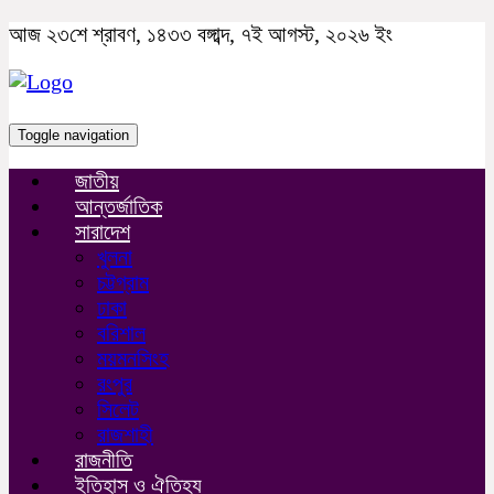
আজ ২৩শে শ্রাবণ, ১৪৩৩ বঙ্গাব্দ, ৭ই আগস্ট, ২০২৬ ইং
Toggle navigation
জাতীয়
আন্তর্জাতিক
সারাদেশ
খুলনা
চট্টগ্রাম
ঢাকা
বরিশাল
ময়মনসিংহ
রংপুর
সিলেট
রাজশাহী
রাজনীতি
ইতিহাস ও ঐতিহ্য