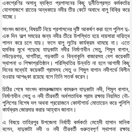
একশ্রেণির অসাধু ব্যক্তি প্রশাসনের কিছু দুর্নীতিগ্রস্ত কর্মকর্তার
যোগসাজশে রাতের অন্ধকারে নদীর তীর কেটে অবাধে বালু বিক্রি করে
যাচ্ছে।
সাংসদ জানান, বিষয়টি নিয়ে প্রশাসনের দৃষ্টি আকর্ষণ করা হলে পুলিশ দু-
এক দিন অল্প সময়ের জন্য নদীর তীরে উপস্থিত হয়ে দায়সারা দায়িত্ব
পালন করে চলে যায়। ফলে বালু লুটের কার্যক্রম থামছে না। এতে
হুমকির মুখে পড়েছে যাদুকাটা নদীর নির্মাণাধীন সেতু, শিমুল বাগান,
লউড়েরগড়, ঘাগটিয়া, গড়কাটি ও বিন্নাকুলি বাজারসহ বেশ কয়েকটি
স্থাপনা ও শিক্ষাপ্রতিষ্ঠান। পরিস্থিতির উন্নতি না হলে আগামী কিছু
দিনের মধ্যেই কয়েকটি গ্রামসহ সেতু ও শিমুল বাগান নদীগর্ভে বিলীন
হওয়ার আশঙ্কা রয়েছে বলে তিনি সতর্ক করেন।
চিঠির শেষে সাংসদ কামরুজ্জামান কামরুল যাদুকাটা নদী, শিমুল বাগান,
নির্মাণাধীন সেতু ও নদী তীরবর্তী অর্ধশতাধিক গ্রাম রক্ষায় নিয়মিত নৌ-
পুলিশের বিশেষ দল অথবা প্রয়োজনে কোস্টগার্ড মোতায়েন করে পুলিশি
কার্যক্রম জোরদার করার আহ্বান জানান।
এ বিষয়ে তাহিরপুর উপজেলা নির্বাহী কর্মকর্তা মেহেদী হাসান মানিক
বলেন, যাদুকাটা নদী ও নদী তীরবর্তী গুরুত্বপূর্ণ স্থাপনা রক্ষায়