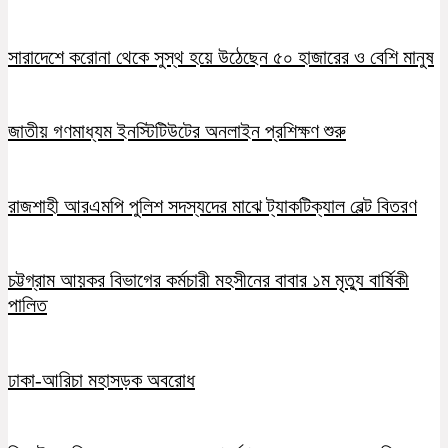
সারাদেশে করোনা থেকে সুস্থ হয়ে উঠেছেন ৫০ হাজারের ও বেশি মানুষ
জাতীয় গণমাধ্যম ইনস্টিটিউটের অনলাইন প্রশিক্ষণ শুরু
রাজশাহী আরএমপি পুলিশ সদস্যদের মাঝে ট্যাকটিক্যাল বেল্ট বিতরণ
চট্টগ্রাম আয়কর বিভাগের কর্মচারী মহসীনের বাবার ১ম মৃত্যু বার্ষিকী
পালিত
ঢাকা-আরিচা মহাসড়ক অবরোধ