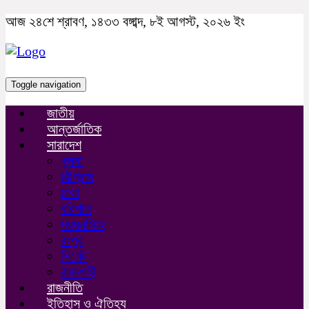
আজ ২৪শে শ্রাবণ, ১৪৩৩ বঙ্গাব্দ, ৮ই আগস্ট, ২০২৬ ইং
Toggle navigation
জাতীয়
আন্তর্জাতিক
সারাদেশ
খুলনা
চট্টগ্রাম
ঢাকা
বরিশাল
ময়মনসিংহ
রংপুর
সিলেট
রাজশাহী
রাজনীতি
ইতিহাস ও ঐতিহ্য