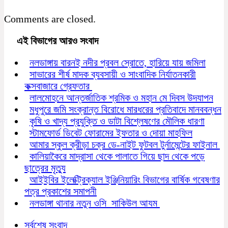
Comments are closed.
এই বিভাগের আরও সংবাদ
নলডাঙ্গায় বারনই নদীর প্রবল স্রোতে, হারিয়ে যায় জমিলা
সাভারের শীর্ষ মাদক ব্যবসায়ী ও সাংবাদিক নির্যাতনকারী
কক্সবাজারে গ্রেফতার
লালমোহনে আন্তর্জাতিক শ্রমিক ও মহান মে দিবস উদযাপন
মধুপুরে জমি সংক্রান্ত বিরোধে মারধরের প্রতিবাদে মানববন্ধন
কৃষি ও খাদ্য প্রযুক্তি ও ডাটা বিশ্লেষণের মৌলিক ধারণা
স্টামফোর্ড ডিবেট ফোরামের ইফতার ও দোয়া মাহফিল
আমার স্কুল ক্রীড়া চক্র ডে-নাইট ফুটবল টুর্নামেন্টের ফাইনাল
কালিয়াকৈরে মাদ্রাসা থেকে পালাতে গিয়ে ছাদ থেকে পড়ে
ছাত্রের মৃত্যু
আইইবির ইলেক্ট্রিক্যাল ইঞ্জিনিয়ারিং বিভাগের বার্ষিক গবেষণার
পত্র প্রকাশের সমাপনী
নলডাঙ্গা থানার নতুন ওসি সাকিউল আযম
সর্বশেষ সংবাদ