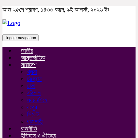
আজ ২৫শে শ্রাবণ, ১৪৩৩ বঙ্গাব্দ, ৯ই আগস্ট, ২০২৬ ইং
Toggle navigation
জাতীয়
আন্তর্জাতিক
সারাদেশ
খুলনা
চট্টগ্রাম
ঢাকা
বরিশাল
ময়মনসিংহ
রংপুর
সিলেট
রাজশাহী
রাজনীতি
ইতিহাস ও ঐতিহ্য