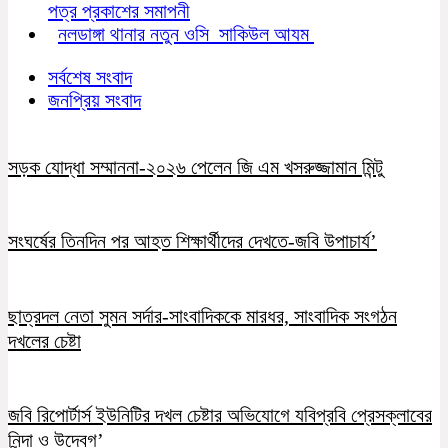
পত্র প্রকাশের সমাপনী
নলডাঙ্গা থানার নতুন ওসি সাকিউল আযম
সর্বশেষ সংবাদ
জনপ্রিয় সংবাদ
সড়ক যোদ্ধা সম্মাননা-২০২৬ পেলেন জি এম খসরুজ্জামান মিন্টু
সংঘর্ষের তিনদিন পর আহত শিক্ষার্থীদের দেখতে-জবি উপাচার্য’
ছাত্রদল নেতা সুমন সর্দার-সাংবাদিককে মারধর, সাংবাদিক সংগঠন
দখলের চেষ্টা
জবি রিপোর্টার্স ইউনিটির দখল চেষ্টার অভিযোগে যবিপ্রবি প্রেসক্লাবের
নিন্দা ও উদ্বেগ’