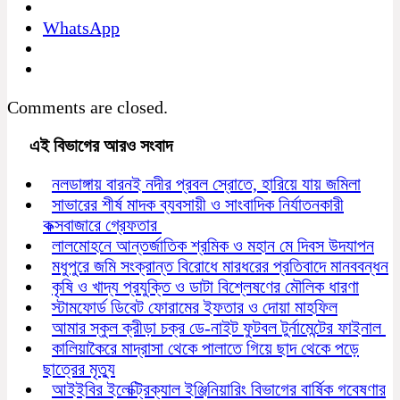
WhatsApp
Comments are closed.
এই বিভাগের আরও সংবাদ
নলডাঙ্গায় বারনই নদীর প্রবল স্রোতে, হারিয়ে যায় জমিলা
সাভারের শীর্ষ মাদক ব্যবসায়ী ও সাংবাদিক নির্যাতনকারী
কক্সবাজারে গ্রেফতার
লালমোহনে আন্তর্জাতিক শ্রমিক ও মহান মে দিবস উদযাপন
মধুপুরে জমি সংক্রান্ত বিরোধে মারধরের প্রতিবাদে মানববন্ধন
কৃষি ও খাদ্য প্রযুক্তি ও ডাটা বিশ্লেষণের মৌলিক ধারণা
স্টামফোর্ড ডিবেট ফোরামের ইফতার ও দোয়া মাহফিল
আমার স্কুল ক্রীড়া চক্র ডে-নাইট ফুটবল টুর্নামেন্টের ফাইনাল
কালিয়াকৈরে মাদ্রাসা থেকে পালাতে গিয়ে ছাদ থেকে পড়ে
ছাত্রের মৃত্যু
আইইবির ইলেক্ট্রিক্যাল ইঞ্জিনিয়ারিং বিভাগের বার্ষিক গবেষণার