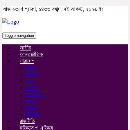
আজ ২৩শে শ্রাবণ, ১৪৩৩ বঙ্গাব্দ, ৭ই আগস্ট, ২০২৬ ইং
Toggle navigation
জাতীয়
আন্তর্জাতিক
সারাদেশ
খুলনা
চট্টগ্রাম
ঢাকা
বরিশাল
ময়মনসিংহ
রংপুর
সিলেট
রাজশাহী
রাজনীতি
ইতিহাস ও ঐতিহ্য