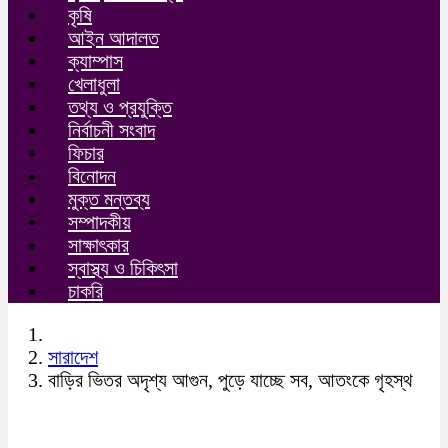
কৃষি
আইন আদালত
ক্যাম্পাস
খেলাধুলা
তথ্য ও প্রযুক্তি
নির্বাচনী সংবাদ
ফিচার
বিনোদন
মুক্ত মন্তব্য
সম্পাদকীয়
সাক্ষাৎকার
স্বাস্থ্য ও চিকিৎসা
চাকরি
সারাদেশ
বাড়ির ভিতর অদৃশ্য আগুন, পুড়ে যাচ্ছে সব, আতংকে গৃহস্থ