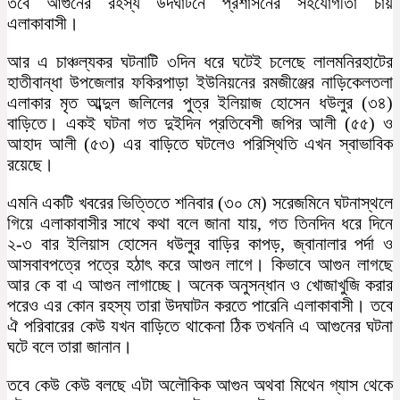
তবে আগুনের রহস্য উদঘাটনে প্রশাসনের সহযোগীতা চায়
এলাকাবাসী।
আর এ চাঞ্চল্যকর ঘটনাটি ৩দিন ধরে ঘটেই চলেছে লালমনিরহাটের
হাতীবান্ধা উপজেলার ফকিরপাড়া ইউনিয়নের রমজীঞ্জের নাড়িকেলতলা
এলাকার মৃত আব্দুল জলিলের পুত্র ইলিয়াজ হোসেন ধউলুর (৩৪)
বাড়িতে। একই ঘটনা গত দুইদিন প্রতিবেশী জপির আলী (৫৫) ও
আহাদ আলী (৫৩) এর বাড়িতে ঘটলেও পরিস্থিতি এখন স্বাভাবিক
রয়েছে।
এমনি একটি খবরের ভিত্তিতে শনিবার (৩০ মে) সরেজমিনে ঘটনাস্থলে
গিয়ে এলাকাবাসীর সাথে কথা বলে জানা যায়, গত তিনদিন ধরে দিনে
২-৩ বার ইলিয়াস হোসেন ধউলুর বাড়ির কাপড়, জ্বানালার পর্দা ও
আসবাবপত্রে পত্রে হঠাৎ করে আগুন লাগে। কিভাবে আগুন লাগছে
আর কে বা এ আগুন লাগাচ্ছে। অনেক অনুসন্ধান ও খোজাখুজি করার
পরেও এর কোন রহস্য তারা উদঘাটন করতে পারেনি এলাকাবাসী। তবে
ঐ পরিবারের কেউ যখন বাড়িতে থাকেনা ঠিক তখননি এ আগুনের ঘটনা
ঘটে বলে তারা জানান।
তবে কেউ কেউ বলছে এটা অলৌকিক আগুন অথবা মিথেন গ্যাস থেকে