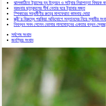
ঝালকাঠিতে ইয়াসের যুব উন্নয়ন ও সাইবার নিরাপত্তা বিষয়ক কর্
বরগুনায় ছাত্রদলের শীর্ষ নেতার ঘরে ইয়াবার মজুত
স্পিকারের সহধর্মীণীর রুহের মাগফেরাত কামনায় দোয়া
স্ত্রী’র বিরুদ্ধে পরকিয়া অভিযোগে সন্তানদের নিয়ে স্বামীর সংব
নিবন্ধন সনদ পেলেন ভোলার লালমোহনের একতার বন্ধন স্বেচ্ছ
সর্বশেষ সংবাদ
জনপ্রিয় সংবাদ