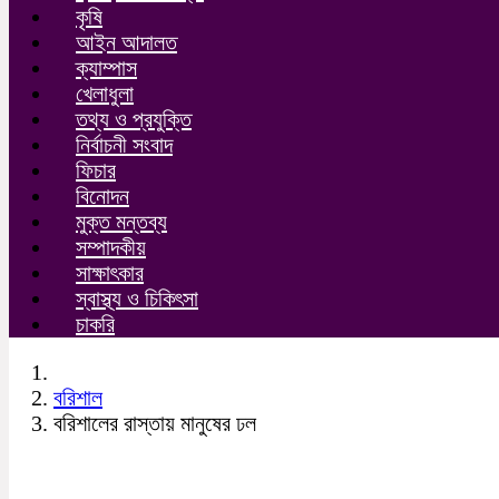
কৃষি
আইন আদালত
ক্যাম্পাস
খেলাধুলা
তথ্য ও প্রযুক্তি
নির্বাচনী সংবাদ
ফিচার
বিনোদন
মুক্ত মন্তব্য
সম্পাদকীয়
সাক্ষাৎকার
স্বাস্থ্য ও চিকিৎসা
চাকরি
বরিশাল
বরিশালের রাস্তায় মানুষের ঢল