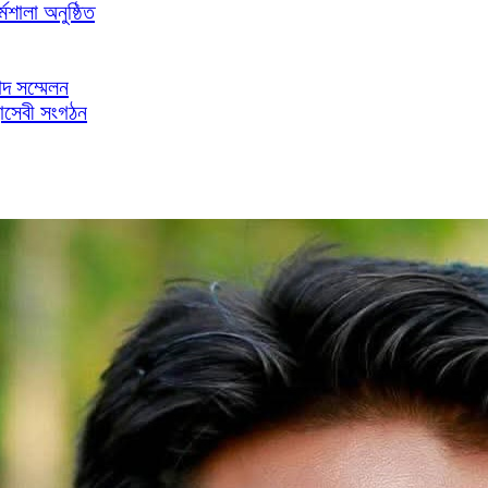
মশালা অনুষ্ঠিত
াদ সম্মেলন
াসেবী সংগঠন