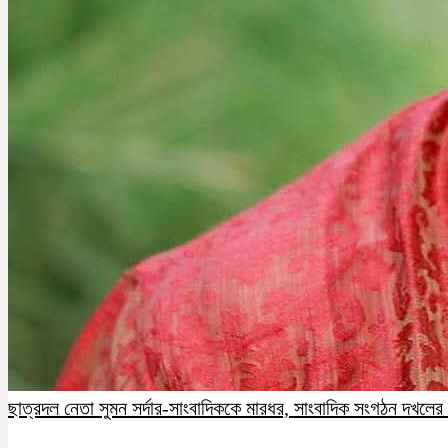
ছাত্রদল নেতা সুমন সর্দার-সাংবাদিককে মারধর, সাংবাদিক সংগঠন দখলের চ