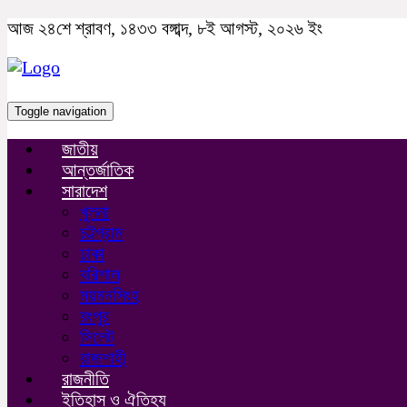
আজ ২৪শে শ্রাবণ, ১৪৩৩ বঙ্গাব্দ, ৮ই আগস্ট, ২০২৬ ইং
Toggle navigation
জাতীয়
আন্তর্জাতিক
সারাদেশ
খুলনা
চট্টগ্রাম
ঢাকা
বরিশাল
ময়মনসিংহ
রংপুর
সিলেট
রাজশাহী
রাজনীতি
ইতিহাস ও ঐতিহ্য