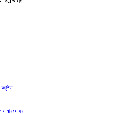
চালনা করে আসছি ।
নুষ্ঠিত
িল ও মানববন্ধন