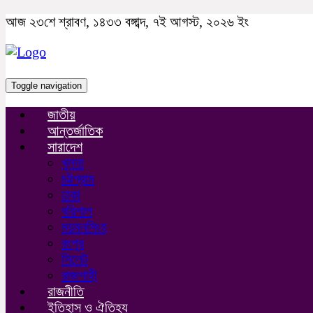
আজ ২৩শে শ্রাবণ, ১৪৩৩ বঙ্গাব্দ, ৭ই আগস্ট, ২০২৬ ইং
Toggle navigation
জাতীয়
আন্তর্জাতিক
সারাদেশ
খুলনা
চট্টগ্রাম
ঢাকা
বরিশাল
ময়মনসিংহ
রংপুর
সিলেট
রাজশাহী
রাজনীতি
ইতিহাস ও ঐতিহ্য