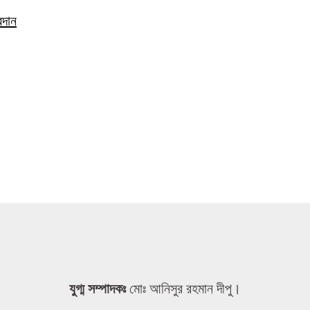
রদান
যুগ্ম সম্পাদকঃ
মোঃ আনিসুর রহমান দীপু।