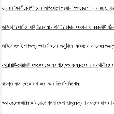
মান্দায় শিক্ষার্থীকে পিটানোর অভিযোগে প্রধান শিক্ষকের গাড়ি ভাঙচুর, ব
জবিস্থ রিসার্চ সোসাইটির চলমান কমিটির বিদায় সংবর্ধনা ও নবকমিটি গঠ
জবিতে জুলাই গণঅভ্যুত্থান দিবসের অনুষ্ঠানে সংঘর্ষ; ৩ সদস্যের তদন
মথুরাবাটি-খেয়াঘাট সড়কের বেহাল দশা,দ্রুত সংস্কারের দাবি স্থানীয়দের
রায়পুরে বাসা থেকে রাগ করে আর ফিরেনি কিশোর
অর্থ কেলেঙ্কারির অভিযোগে খুলনা জেলা ছাত্রকল্যাণ সংসদের সাধারণ স