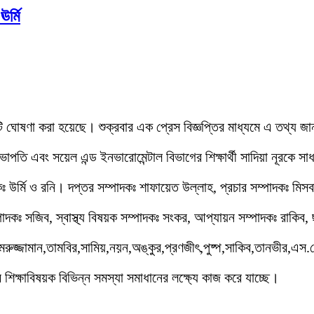
র্মি
ি ঘোষণা করা হয়েছে। শুক্রবার এক প্রেস বিজ্ঞপ্তির মাধ্যমে এ তথ্য জা
 সভাপতি এবং সয়েল এন্ড ইনভারোমেন্টাল বিভাগের শিক্ষার্থী সাদিয়া নূরকে
 উর্মি ও রনি। দপ্তর সম্পাদকঃ শাফায়েত উল্লাহ, প্রচার সম্পাদকঃ মিসবা
পাদকঃ সজিব, স্বাস্থ্য বিষয়ক সম্পাদকঃ সংকর, আপ্যায়ন সম্পাদকঃ রাকিব, 
মরুজ্জামান,তামবির,সামিয়,নয়ন,অঙ্কুর,প্রণজীৎ,পুষ্প,সাকিব,তানভীর,এস
 শিক্ষাবিষয়ক বিভিন্ন সমস্যা সমাধানের লক্ষ্যে কাজ করে যাচ্ছে।