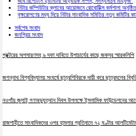
জবি রিপোর্টার্স ইউনিটির আহ্বায়ক সম্পদ, সদস্যসচিব মাহফুজ’
নিটার কম্পিউটার ক্লাবের আয়োজনে রোবোটিক্স কর্মশালা অনুষ্ঠি
বৃক্ষরোপণের মধ্য দিয়ে নিটার সাংবাদিক সমিতির নতুন কমিটির কার
সর্বশেষ সংবাদ
জনপ্রিয় সংবাদ
প্রক্টরের অপসারণসহ ৯ দফা দাবিতে উপাচার্যের কাছে জকসুর স্মারকলিপি
জগন্নাথ বিশ্ববিদ্যালয় সংঘর্ষে ছাত্রশিবিরকে দায়ী করে ছাত্রদলের বিবৃত
নওগাঁয় জুলাই গণঅভ্যুত্থান দিবস উপলক্ষে ইসলামিক ফাউন্ডেশনের 
রাজশাহীতে সাংবাদিকদের ওপর হামলার প্রতিবাদে ৭২ ঘণ্টার আলটিমেটা