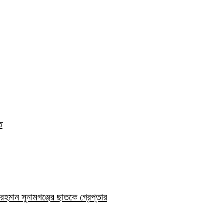
ত
হমান সুনামগঞ্জের ছাতকে গ্রেপ্তার