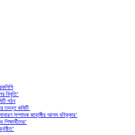
ারকলিপি
ের বিবৃতি’
মিটি গঠন
যের তদন্ত কমিটি
াধারণ সম্পাদক জাহাঙ্গীর আলম বহিষ্কার’
 শিক্ষার্থীদের’
ুষ্ঠিত’