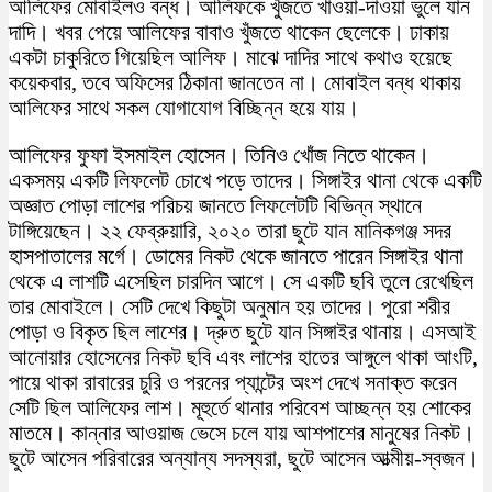
আলিফের মোবাইলও বন্ধ। আলিফকে খুঁজতে খাওয়া-দাওয়া ভুলে যান
দাদি। খবর পেয়ে আলিফের বাবাও খুঁজতে থাকেন ছেলেকে। ঢাকায়
একটা চাকুরিতে গিয়েছিল আলিফ। মাঝে দাদির সাথে কথাও হয়েছে
কয়েকবার, তবে অফিসের ঠিকানা জানতেন না। মোবাইল বন্ধ থাকায়
আলিফের সাথে সকল যোগাযোগ বিচ্ছিন্ন হয়ে যায়।
আলিফের ফুফা ইসমাইল হোসেন। তিনিও খোঁজ নিতে থাকেন।
একসময় একটি লিফলেট চোখে পড়ে তাদের। সিঙ্গাইর থানা থেকে একটি
অজ্ঞাত পোড়া লাশের পরিচয় জানতে লিফলেটটি বিভিন্ন স্থানে
টাঙ্গিয়েছেন। ২২ ফেব্রুয়ারি, ২০২০ তারা ছুটে যান মানিকগঞ্জ সদর
হাসপাতালের মর্গে। ডোমের নিকট থেকে জানতে পারেন সিঙ্গাইর থানা
থেকে এ লাশটি এসেছিল চারদিন আগে। সে একটি ছবি তুলে রেখেছিল
তার মোবাইলে। সেটি দেখে কিছুটা অনুমান হয় তাদের। পুরো শরীর
পোড়া ও বিকৃত ছিল লাশের। দ্রুত ছুটে যান সিঙ্গাইর থানায়। এসআই
আনোয়ার হোসেনের নিকট ছবি এবং লাশের হাতের আঙ্গুলে থাকা আংটি,
পায়ে থাকা রাবারের চুরি ও পরনের প্যান্টের অংশ দেখে সনাক্ত করেন
সেটি ছিল আলিফের লাশ। মূহুর্তে থানার পরিবেশ আচ্ছন্ন হয় শোকের
মাতমে। কান্নার আওয়াজ ভেসে চলে যায় আশপাশের মানুষের নিকট।
ছুটে আসেন পরিবারের অন্যান্য সদস্যরা, ছুটে আসেন আত্মীয়-স্বজন।