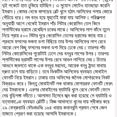
দুই পকেটে হাত ঢুকিয়ে হাটছিল। এ সুযোগ মোটেও হাতছাড়া করেনি
ইমরান। কোমর থেকে কাপড়ের বেল্ট খুলে হঠাৎ আলিফের গলায় জোরে
পেঁচিয়ে ধরে। দম বন্ধ হয়ে মূহুর্তে‌ই মারা যায় আলিফ। পরিকল্পনা
অনুযায়ী আগে থেকেই ইমরান পাঁচ লিটার কেরোসিন তেল কিনে
প্লাস্টিকের ড্রামে রেখেছিল চকের মাঝে। আলিফের লাশ কাঁধে তুলে
নিয়ে প্রায় ৫০০ মিটার দূরে কেরোসিন তেলের ড্রামের কাছে যায়।
প্রথমে ফসলের শুকনা ডগা বিছিয়ে তার উপর আলিফের লাশ রেখে
আরো বেশ কিছু ফসলের শুকনা ডগা দিয়ে ঢেকে দেয়। তারপর পাঁচ
লিটার কোরোসিনের পুরোটাই ঢেলে দেয় বন্ধুর লাশের উপর। তারপর
প্লাস্টিকের ড্রামটি লাশের উপর রেখে আগুন লাগিয়ে দেয়। চিতার
আগুনে জ্বলতে থাকে এক বন্ধুর মরদেহ, আরেক বন্ধু ঠান্ডা মাথায়
দ্রুত চলে যায় বাড়িতে। তবে ভিকটিম আলিফের ব্যবহৃত মোবাইল
ফোনটি নিয়ে ইমরান। ঢাকায় তার অফিসের জনৈক মোশারফের নিকট
বিক্রয়ও করে। কিন্তু মোবাইলটি লক থাকায় মোশাররফ ফোনটি ফেরৎ
দেয় ইমরানকে। এরপর মোবাইলের ব্যাটারি খুলে রেখে ফোনটি ফেলে
দেয় বুড়িগঙ্গা নদীতে। আলামত হিসেবে জব্দ করা হয়েছে সে ব্যাটারি ও
হত্যাকাণ্ডে ব্যবহৃত বেল্টটি। বিজ্ঞ আদালতে খুনের দায় স্বীকার করে
২৯ ফেব্রুয়ারি ফৌঃকাঃবিঃ ১৬৪ ধারায় জবানবন্দি প্রদান শেষে জেল
হাজতে প্রেরণ করা হয়েছে আসামি ইমরানকে।