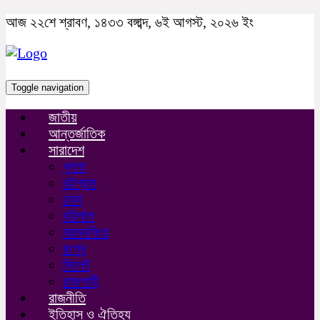
আজ ২২শে শ্রাবণ, ১৪৩৩ বঙ্গাব্দ, ৬ই আগস্ট, ২০২৬ ইং
Toggle navigation
জাতীয়
আন্তর্জাতিক
সারাদেশ
খুলনা
চট্টগ্রাম
ঢাকা
বরিশাল
ময়মনসিংহ
রংপুর
সিলেট
রাজশাহী
রাজনীতি
ইতিহাস ও ঐতিহ্য