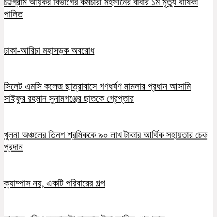
চট্টগ্রাম আয়কর বিভাগের কর্মচারী মহসীনের বাবার ১ম মৃত্যু বার্ষিকী
পালিত
ঢাকা-আরিচা মহাসড়ক অবরোধ
সিলেট এমসি কলেজ ছাত্রাবাসে গণধর্ষণ মামলার প্রধান আসামি
সাইফুর রহমান সুনামগঞ্জের ছাতকে গ্রেপ্তার
খুলনা অঞ্চলের তিনশ শ্রমিককে ৯০ লাখ টাকার আর্থিক সহায়তার চেক
প্রদান
ক্যাম্পাস নয়, একটি পরিবারের গল্প