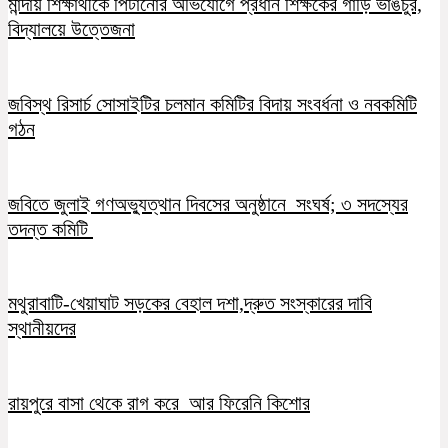
মান্দায় শিক্ষার্থীকে পিটানোর অভিযোগে প্রধান শিক্ষকের গাড়ি ভাঙচুর,
বিদ্যালয়ে উত্তেজনা
জবিস্থ রিসার্চ সোসাইটির চলমান কমিটির বিদায় সংবর্ধনা ও নবকমিটি
গঠন
জবিতে জুলাই গণঅভ্যুত্থান দিবসের অনুষ্ঠানে সংঘর্ষ; ৩ সদস্যের
তদন্ত কমিটি
মথুরাবাটি-খেয়াঘাট সড়কের বেহাল দশা,দ্রুত সংস্কারের দাবি
স্থানীয়দের
রায়পুরে বাসা থেকে রাগ করে আর ফিরেনি কিশোর