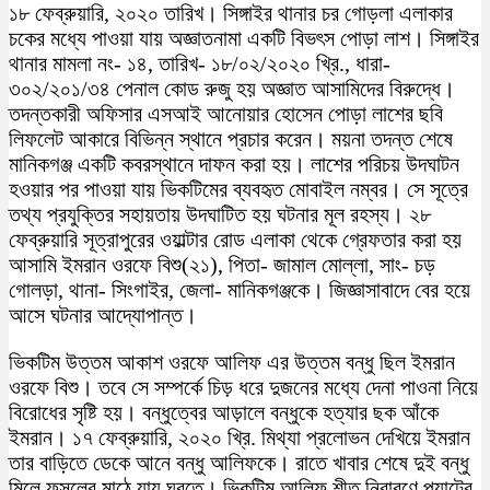
১৮ ফেব্রুয়ারি, ২০২০ তারিখ। সিঙ্গাইর থানার চর গোড়লা এলাকার
চকের মধ্যে পাওয়া যায় অজ্ঞাতনামা একটি বিভৎস পোড়া লাশ। সিঙ্গাইর
থানার মামলা নং- ১৪, তারিখ- ১৮/০২/২০২০ খ্রি., ধারা-
৩০২/২০১/৩৪ পেনাল কোড রুজু হয় অজ্ঞাত আসামিদের বিরুদ্ধে।
তদন্তকারী অফিসার এসআই আনোয়ার হোসেন পোড়া লাশের ছবি
লিফলেট আকারে বিভিন্ন স্থানে প্রচার করেন। ময়না তদন্ত শেষে
মানিকগঞ্জ একটি কবরস্থানে দাফন করা হয়। লাশের পরিচয় উদঘাটন
হওয়ার পর পাওয়া যায় ভিকটিমের ব্যবহৃত মোবাইল নম্বর। সে সূত্রে
তথ্য প্রযুক্তির সহায়তায় উদঘাটিত হয় ঘটনার মূল রহস্য। ২৮
ফেব্রুয়ারি সূত্রাপুরের ওয়াল্টার রোড এলাকা থেকে গ্রেফতার করা হয়
আসামি ইমরান ওরফে বিশু(২১), পিতা- জামাল মোল্লা, সাং- চড়
গোলড়া, থানা- সিংগাইর, জেলা- মানিকগঞ্জকে। জিজ্ঞাসাবাদে বের হয়ে
আসে ঘটনার আদ্যোপান্ত।
ভিকটিম উত্তম আকাশ ওরফে আলিফ এর উত্তম বন্ধু ছিল ইমরান
ওরফে বিশু। তবে সে সম্পর্কে চিড় ধরে দুজনের মধ্যে দেনা পাওনা নিয়ে
বিরোধের সৃষ্টি হয়। বন্ধুত্বের আড়ালে বন্ধুকে হত্যার ছক আঁকে
ইমরান। ১৭ ফেব্রুয়ারি, ২০২০ খ্রি. মিথ্যা প্রলোভন দেখিয়ে ইমরান
তার বাড়িতে ডেকে আনে বন্ধু আলিফকে। রাতে খাবার শেষে দুই বন্ধু
মিলে ফসলের মাঠে যায় ঘুরতে। ভিকটিম আলিফ শীত নিবারণে প্যান্টের