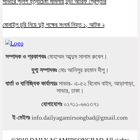
সাভারে পুলিশ হত্যাচেষ্টা মামলায় টুন্ডা আরিফ গ্রেপ্তার
মোবাইল চুরি নিয়ে দুই পক্ষের সংঘর্ষ নিহত ১, আটক ২
সম্পাদক ও প্রকাশকঃ
মোহাম্মদ আব্দুস সালাম রুবেল।
যুগ্ম সম্পাদকঃ
মোঃ আনিসুর রহমান দীপু।
বার্তা ও বাণিজ্যিক কার্যালয়ঃ
সাভার- এ-৫২ বিনোদ বাইদ, আড়াপাড়া,
সাভার, ঢাকা।
যোগাযোগঃ
০১৭১১-৬৬১৩৭১
ই-মেইলঃ
info.dailyagamirsongbad@gmail.com
©2019 DAILY AGAMIRSONGBAD.All rights