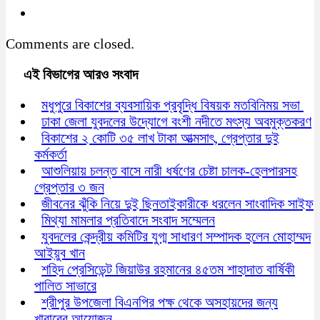
Comments are closed.
এই বিভাগের আরও সংবাদ
মধুপুরে বিকাশের ব্যবসায়িক প্রবৃদ্ধি বিষয়ক মতবিনিময় সভা
ঢাকা জেলা যুবদলের উদ্যোগে বংশী নদীতে মৎস্য অবমুক্তকরণ
বিকাশের ২ কোটি ৩৫ লাখ টাকা আত্মসাৎ, গ্রেপ্তার দুই
কর্মকর্তা
আশুলিয়ায় চলন্ত বাসে নারী ধর্ষণের চেষ্টা চালক-হেলপারসহ
গ্রেপ্তার ৩ জন
জীবনের ঝুঁকি নিয়ে দুই ছিনতাইকারীকে ধরলেন সাংবাদিক সাইফ
মিথ্যা মামলার প্রতিবাদে সংবাদ সম্মেলন
যুবদলের কেন্দ্রীয় কমিটির যুগ্ম সাধারণ সম্পাদক হলেন মোহাম্মদ
আইয়ুব খান
শহিদ প্রেসিডেন্ট জিয়াউর রহমানের ৪৫তম শাহাদাত বার্ষিকী
পালিত সাভারে
শ্রীপুর উপজেলা বিএনপির পক্ষ থেকে অসহায়দের জন্য
খাবারের আয়োজন