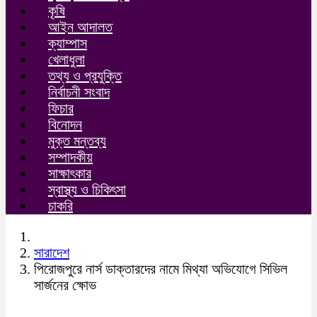
কৃষি
আইন আদালত
ক্যাম্পাস
খেলাধুলা
তথ্য ও প্রযুক্তি
নির্বাচনী সংবাদ
ফিচার
বিনোদন
মুক্ত মন্তব্য
সম্পাদকীয়
সাক্ষাৎকার
স্বাস্থ্য ও চিকিৎসা
চাকরি
সারাদেশ
পিরোজপুরে নার্স ডাক্তারদের নামে মিথ্যা অভিযোগে সিভিল
সার্জনের ক্ষোভ