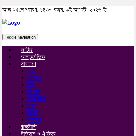
আজ ২৫শে শ্রাবণ, ১৪৩৩ বঙ্গাব্দ, ৯ই আগস্ট, ২০২৬ ইং
Toggle navigation
জাতীয়
আন্তর্জাতিক
সারাদেশ
খুলনা
চট্টগ্রাম
ঢাকা
বরিশাল
ময়মনসিংহ
রংপুর
সিলেট
রাজশাহী
রাজনীতি
ইতিহাস ও ঐতিহ্য