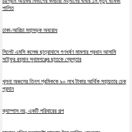
চট্টগ্রাম আয়কর বিভাগের কর্মচারী মহসীনের বাবার ১ম মৃত্যু বার্ষিকী
পালিত
ঢাকা-আরিচা মহাসড়ক অবরোধ
সিলেট এমসি কলেজ ছাত্রাবাসে গণধর্ষণ মামলার প্রধান আসামি
সাইফুর রহমান সুনামগঞ্জের ছাতকে গ্রেপ্তার
খুলনা অঞ্চলের তিনশ শ্রমিককে ৯০ লাখ টাকার আর্থিক সহায়তার চেক
প্রদান
ক্যাম্পাস নয়, একটি পরিবারের গল্প