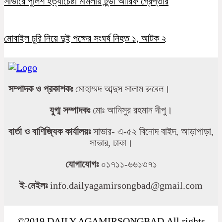
সাভারে পুলিশ হত্যাচেষ্টা মামলায় টুন্ডা আরিফ গ্রেপ্তার
মোবাইল চুরি নিয়ে দুই পক্ষের সংঘর্ষ নিহত ১, আটক ২
সম্পাদক ও প্রকাশকঃ
মোহাম্মদ আব্দুস সালাম রুবেল।
যুগ্ম সম্পাদকঃ
মোঃ আনিসুর রহমান দীপু।
বার্তা ও বাণিজ্যিক কার্যালয়ঃ
সাভার- এ-৫২ বিনোদ বাইদ, আড়াপাড়া,
সাভার, ঢাকা।
যোগাযোগঃ
০১৭১১-৬৬১৩৭১
ই-মেইলঃ
info.dailyagamirsongbad@gmail.com
©2019 DAILY AGAMIRSONGBAD.All rights