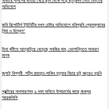
সাভারে পুলিশের ধাওয়া খেয়ে ছাদ থেকে পড়ে ছাত্রদল নেতা নিহতের
অভিযোগ
জবি রিপোর্টার্স ইউনিটির দখল চেষ্টার অভিযোগে যবিপ্রবি প্রেসক্লাবের
নিন্দা ও উদ্বেগ’
টানা বৃষ্টিতে আত্রাইয়ে বেড়েছে সবজির দাম, ভোগান্তিতে সাধারণ
মানুষ
জুলাই বিপ্লবী শহীদ রায়হান-সাকিব হত্যার বিচার দুই বছরেও হয়নি
প্রক্টরের অপসারণসহ ৯ দফা দাবিতে উপাচার্যের কাছে জকসুর
স্মারকলিপি