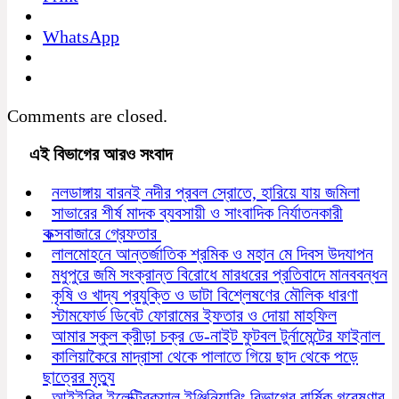
WhatsApp
Comments are closed.
এই বিভাগের আরও সংবাদ
নলডাঙ্গায় বারনই নদীর প্রবল স্রোতে, হারিয়ে যায় জমিলা
সাভারের শীর্ষ মাদক ব্যবসায়ী ও সাংবাদিক নির্যাতনকারী
কক্সবাজারে গ্রেফতার
লালমোহনে আন্তর্জাতিক শ্রমিক ও মহান মে দিবস উদযাপন
মধুপুরে জমি সংক্রান্ত বিরোধে মারধরের প্রতিবাদে মানববন্ধন
কৃষি ও খাদ্য প্রযুক্তি ও ডাটা বিশ্লেষণের মৌলিক ধারণা
স্টামফোর্ড ডিবেট ফোরামের ইফতার ও দোয়া মাহফিল
আমার স্কুল ক্রীড়া চক্র ডে-নাইট ফুটবল টুর্নামেন্টের ফাইনাল
কালিয়াকৈরে মাদ্রাসা থেকে পালাতে গিয়ে ছাদ থেকে পড়ে
ছাত্রের মৃত্যু
আইইবির ইলেক্ট্রিক্যাল ইঞ্জিনিয়ারিং বিভাগের বার্ষিক গবেষণার