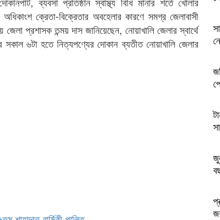
পাট, ব্যবসা প্রতিষ্ঠান স্বাস্থ্য বিধি মানার শর্তে খোলার
েত্রে অধিকাংশ ক্রেতা-বিক্রেতার অবহেলার কারণে সমগ্র জেলাবাসী
স
নায় জেলা প্রশাসক তন্ময় দাস জানিয়েছেন, নোয়াখালি জেলার স্বার্থে
ন
বার সকাল ৬টা হতে নিত্যপণ্যের দোকান ব্যতীত নোয়াখালি জেলার
জব
প্
টা
সা
জু
ব
প্
জক
৪৫তম শাহাদাত বার্ষিকী পালিত