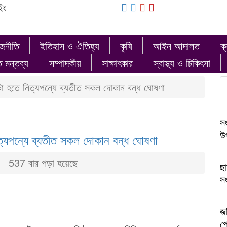
ইং
াজনীতি
ইতিহাস ও ঐতিহ্য
কৃষি
আইন আদালত
ক্
ত মন্তব্য
সম্পাদকীয়
সাক্ষাৎকার
স্বাস্থ্য ও চিকিৎসা
টা হতে নিত্যপন্যে ব্যতীত সকল দোকান বন্ধ ঘোষণা
সং
উপ
্যপন্যে ব্যতীত সকল দোকান বন্ধ ঘোষণা
537 বার পড়া হয়েছে
ছা
সং
জব
প্