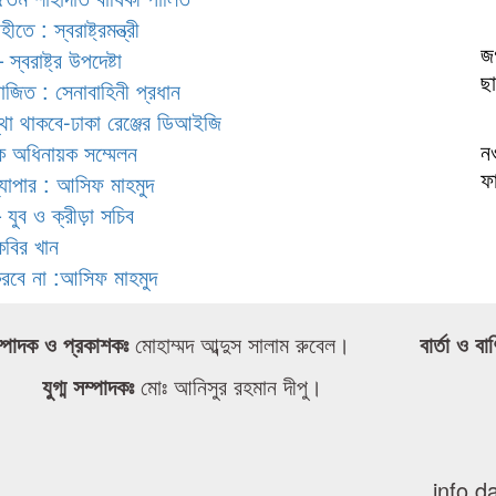
ে : স্বরাষ্ট্রমন্ত্রী
জগ
্বরাষ্ট্র উপদেষ্টা
ছা
য়োজিত : সেনাবাহিনী প্রধান
স্থা থাকবে-ঢাকা রেঞ্জের ডিআইজি
ন
রিক অধিনায়ক সম্মেলন
ফ
ব্যাপার : আসিফ মাহমুদ
 যুব ও ক্রীড়া সচিব
কবির খান
করবে না :আসিফ মাহমুদ
্পাদক ও প্রকাশকঃ
মোহাম্মদ আব্দুস সালাম রুবেল।
বার্তা ও বা
যুগ্ম সম্পাদকঃ
মোঃ আনিসুর রহমান দীপু।
info.