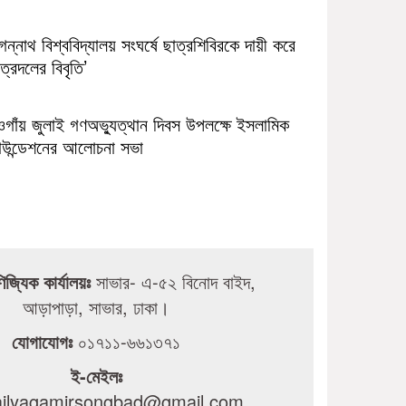
ন্নাথ বিশ্ববিদ্যালয় সংঘর্ষে ছাত্রশিবিরকে দায়ী করে
ত্রদলের বিবৃতি’
ওগাঁয় জুলাই গণঅভ্যুত্থান দিবস উপলক্ষে ইসলামিক
াউন্ডেশনের আলোচনা সভা
ণিজ্যিক কার্যালয়ঃ
সাভার- এ-৫২ বিনোদ বাইদ,
আড়াপাড়া, সাভার, ঢাকা।
যোগাযোগঃ
০১৭১১-৬৬১৩৭১
ই-মেইলঃ
dailyagamirsongbad@gmail.com