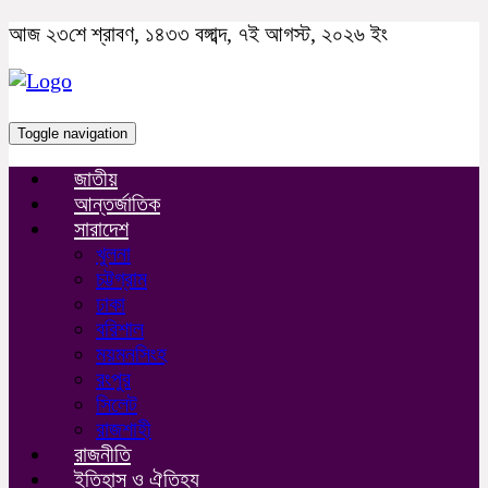
আজ ২৩শে শ্রাবণ, ১৪৩৩ বঙ্গাব্দ, ৭ই আগস্ট, ২০২৬ ইং
Toggle navigation
জাতীয়
আন্তর্জাতিক
সারাদেশ
খুলনা
চট্টগ্রাম
ঢাকা
বরিশাল
ময়মনসিংহ
রংপুর
সিলেট
রাজশাহী
রাজনীতি
ইতিহাস ও ঐতিহ্য