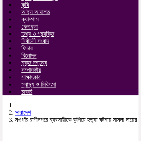
কৃষি
আইন আদালত
ক্যাম্পাস
খেলাধুলা
তথ্য ও প্রযুক্তি
নির্বাচনী সংবাদ
ফিচার
বিনোদন
মুক্ত মন্তব্য
সম্পাদকীয়
সাক্ষাৎকার
স্বাস্থ্য ও চিকিৎসা
চাকরি
সারাদেশ
নওগাঁর রাণীনগরে ব্যবসায়ীকে কুপিয়ে হত্যা ঘটনায় মামলা দায়ের