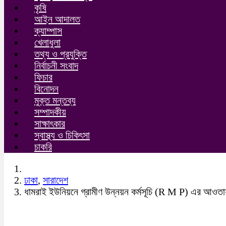
কৃষি
আইন আদালত
ক্যাম্পাস
খেলাধুলা
তথ্য ও প্রযুক্তি
নির্বাচনী সংবাদ
ফিচার
বিনোদন
মুক্ত মন্তব্য
সম্পাদকীয়
সাক্ষাৎকার
স্বাস্থ্য ও চিকিৎসা
চাকরি
ঢাকা
,
সারাদেশ
ধামরাই ইউনিয়নে গ্রামীণ উন্নয়ন কর্মসূচি (R M P) এর আওতা