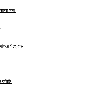
আলোচনা সভা
ম
িদ্যালয়ে উত্তেজনা
ন
্ত কমিটি