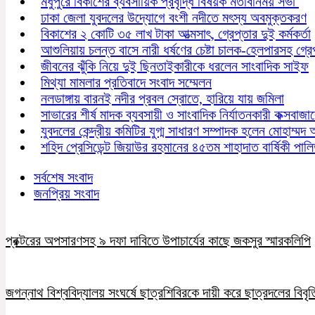
মধুপুরে বিকাশের ব্যবসায়িক প্রবৃদ্ধি বিষয়ক মতবিনিময় সভা
ঢাকা জেলা যুবদলের উদ্যোগে বংশী নদীতে মৎস্য অবমুক্তকরণ
বিকাশের ২ কোটি ৩৫ লাখ টাকা আত্মসাৎ, গ্রেপ্তার দুই কর্মকর্তা
আশুলিয়ায় চলন্ত বাসে নারী ধর্ষণের চেষ্টা চালক-হেলপারসহ গ্র
জীবনের ঝুঁকি নিয়ে দুই ছিনতাইকারীকে ধরলেন সাংবাদিক সাইফ
মিথ্যা মামলার প্রতিবাদে সংবাদ সম্মেলন
নলডাঙ্গায় বারনই নদীর প্রবল স্রোতে, হারিয়ে যায় জমিলা
সাভারের শীর্ষ মাদক ব্যবসায়ী ও সাংবাদিক নির্যাতনকারী কক্সবাজ
যুবদলের কেন্দ্রীয় কমিটির যুগ্ম সাধারণ সম্পাদক হলেন মোহাম্মদ 
শহিদ প্রেসিডেন্ট জিয়াউর রহমানের ৪৫তম শাহাদাত বার্ষিকী পাল
সর্বশেষ সংবাদ
জনপ্রিয় সংবাদ
প্রক্টরের অপসারণসহ ৯ দফা দাবিতে উপাচার্যের কাছে জকসুর স্মারকলিপি
জগন্নাথ বিশ্ববিদ্যালয় সংঘর্ষে ছাত্রশিবিরকে দায়ী করে ছাত্রদলের বিবৃত