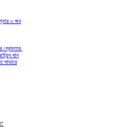
েপ্তার ৩ জন
ারে গ্রেফতার
আইয়ুব খান
িত সাভারে
ি’