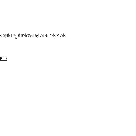
হমান সুনামগঞ্জের ছাতকে গ্রেপ্তার
রদান