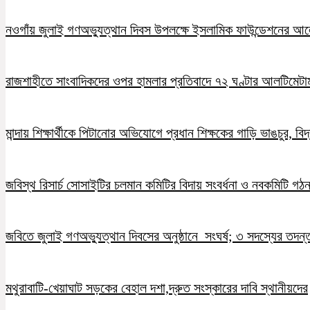
নওগাঁয় জুলাই গণঅভ্যুত্থান দিবস উপলক্ষে ইসলামিক ফাউন্ডেশনের 
রাজশাহীতে সাংবাদিকদের ওপর হামলার প্রতিবাদে ৭২ ঘণ্টার আলটিমেটা
মান্দায় শিক্ষার্থীকে পিটানোর অভিযোগে প্রধান শিক্ষকের গাড়ি ভাঙচুর, ব
জবিস্থ রিসার্চ সোসাইটির চলমান কমিটির বিদায় সংবর্ধনা ও নবকমিটি গঠ
জবিতে জুলাই গণঅভ্যুত্থান দিবসের অনুষ্ঠানে সংঘর্ষ; ৩ সদস্যের তদন
মথুরাবাটি-খেয়াঘাট সড়কের বেহাল দশা,দ্রুত সংস্কারের দাবি স্থানীয়দের