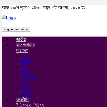
আজ ২৩শে শ্রাবণ, ১৪৩৩ বঙ্গাব্দ, ৭ই আগস্ট, ২০২৬ ইং
Toggle navigation
জাতীয়
আন্তর্জাতিক
সারাদেশ
খুলনা
চট্টগ্রাম
ঢাকা
বরিশাল
ময়মনসিংহ
রংপুর
সিলেট
রাজশাহী
রাজনীতি
ইতিহাস ও ঐতিহ্য