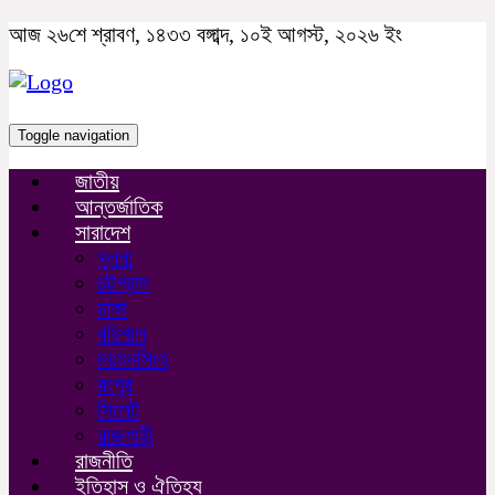
আজ ২৬শে শ্রাবণ, ১৪৩৩ বঙ্গাব্দ, ১০ই আগস্ট, ২০২৬ ইং
Toggle navigation
জাতীয়
আন্তর্জাতিক
সারাদেশ
খুলনা
চট্টগ্রাম
ঢাকা
বরিশাল
ময়মনসিংহ
রংপুর
সিলেট
রাজশাহী
রাজনীতি
ইতিহাস ও ঐতিহ্য