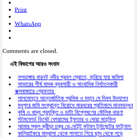
Print
WhatsApp
Comments are closed.
এই বিভাগের আরও সংবাদ
নলডাঙ্গায় বারনই নদীর প্রবল স্রোতে, হারিয়ে যায় জমিলা
সাভারের শীর্ষ মাদক ব্যবসায়ী ও সাংবাদিক নির্যাতনকারী
কক্সবাজারে গ্রেফতার
লালমোহনে আন্তর্জাতিক শ্রমিক ও মহান মে দিবস উদযাপন
মধুপুরে জমি সংক্রান্ত বিরোধে মারধরের প্রতিবাদে মানববন্ধন
কৃষি ও খাদ্য প্রযুক্তি ও ডাটা বিশ্লেষণের মৌলিক ধারণা
স্টামফোর্ড ডিবেট ফোরামের ইফতার ও দোয়া মাহফিল
আমার স্কুল ক্রীড়া চক্র ডে-নাইট ফুটবল টুর্নামেন্টের ফাইনাল
কালিয়াকৈরে মাদ্রাসা থেকে পালাতে গিয়ে ছাদ থেকে পড়ে