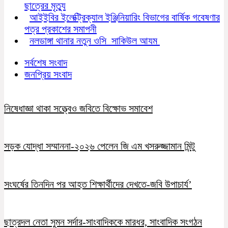
ছাত্রের মৃত্যু
আইইবির ইলেক্ট্রিক্যাল ইঞ্জিনিয়ারিং বিভাগের বার্ষিক গবেষণার
পত্র প্রকাশের সমাপনী
নলডাঙ্গা থানার নতুন ওসি সাকিউল আযম
সর্বশেষ সংবাদ
জনপ্রিয় সংবাদ
নিষেধাজ্ঞা থাকা সত্ত্বেও জবিতে বিক্ষোভ সমাবেশ
সড়ক যোদ্ধা সম্মাননা-২০২৬ পেলেন জি এম খসরুজ্জামান মিন্টু
সংঘর্ষের তিনদিন পর আহত শিক্ষার্থীদের দেখতে-জবি উপাচার্য’
ছাত্রদল নেতা সুমন সর্দার-সাংবাদিককে মারধর, সাংবাদিক সংগঠন