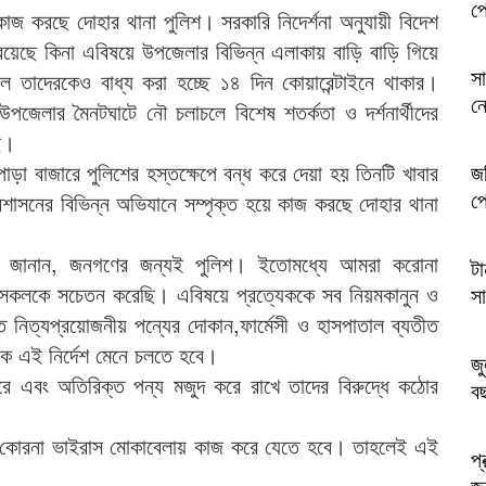
প্
কাজ করছে দোহার থানা পুলিশ। সরকারি নিদের্শনা অনুযায়ী বিদেশ
 রয়েছে কিনা এবিষয়ে উপজেলার বিভিন্ন এলাকায় বাড়ি বাড়ি গিয়ে
স
ে তাদেরকেও বাধ্য করা হচ্ছে ১৪ দিন কোয়ারেন্টাইনে থাকার।
ন
জেলার মৈনটঘাটে নৌ চলাচলে বিশেষ শতর্কতা ও দর্শনার্থীদের
ে।
াড়া বাজারে পুলিশের হস্তক্ষেপে বন্ধ করে দেয়া হয় তিনটি খাবার
জব
প্
াসনের বিভিন্ন অভিযানে সম্পৃক্ত হয়ে কাজ করছে দোহার থানা
হোসেন জানান, জনগণের জন্যই পুলিশ। ইতোমধ্যে আমরা করোনা
টা
রে সকলকে সচেতন করেছি। এবিষয়ে প্রত্যেককে সব নিয়মকানুন ও
সা
্ত নিত্যপ্রয়োজনীয় পন্যের দোকান,ফার্মেসী ও হাসপাতাল ব্যতীত
কে এই নির্দেশ মেনে চলতে হবে।
জু
করে এবং অতিরিক্ত পন্য মজুদ করে রাখে তাদের বিরুদ্ধে কঠোর
ব
 কোরনা ভাইরাস মোকাবেলায় কাজ করে যেতে হবে। তাহলেই এই
প্
জক