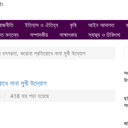
ইং
রাজনীতি
ইতিহাস ও ঐতিহ্য
কৃষি
আইন আদালত
ক
ক্ত মন্তব্য
সম্পাদকীয়
সাক্ষাৎকার
স্বাস্থ্য ও চিকিৎসা
র তৎপরতা, করোনা প্রতিরোধে নানা মুখী উদ্যোগ
সং
উপ
ধে নানা মুখী উদ্যোগ
m
418 বার পড়া হয়েছে
ছা
সং
জব