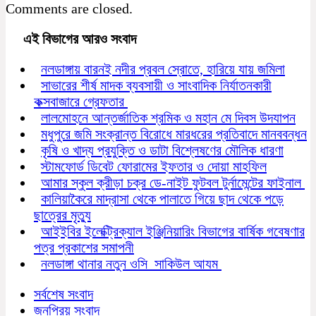
Comments are closed.
এই বিভাগের আরও সংবাদ
নলডাঙ্গায় বারনই নদীর প্রবল স্রোতে, হারিয়ে যায় জমিলা
সাভারের শীর্ষ মাদক ব্যবসায়ী ও সাংবাদিক নির্যাতনকারী
কক্সবাজারে গ্রেফতার
লালমোহনে আন্তর্জাতিক শ্রমিক ও মহান মে দিবস উদযাপন
মধুপুরে জমি সংক্রান্ত বিরোধে মারধরের প্রতিবাদে মানববন্ধন
কৃষি ও খাদ্য প্রযুক্তি ও ডাটা বিশ্লেষণের মৌলিক ধারণা
স্টামফোর্ড ডিবেট ফোরামের ইফতার ও দোয়া মাহফিল
আমার স্কুল ক্রীড়া চক্র ডে-নাইট ফুটবল টুর্নামেন্টের ফাইনাল
কালিয়াকৈরে মাদ্রাসা থেকে পালাতে গিয়ে ছাদ থেকে পড়ে
ছাত্রের মৃত্যু
আইইবির ইলেক্ট্রিক্যাল ইঞ্জিনিয়ারিং বিভাগের বার্ষিক গবেষণার
পত্র প্রকাশের সমাপনী
নলডাঙ্গা থানার নতুন ওসি সাকিউল আযম
সর্বশেষ সংবাদ
জনপ্রিয় সংবাদ