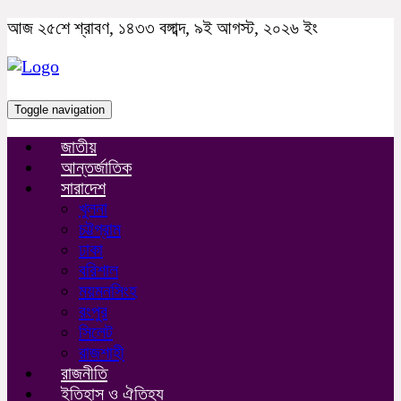
আজ ২৫শে শ্রাবণ, ১৪৩৩ বঙ্গাব্দ, ৯ই আগস্ট, ২০২৬ ইং
Toggle navigation
জাতীয়
আন্তর্জাতিক
সারাদেশ
খুলনা
চট্টগ্রাম
ঢাকা
বরিশাল
ময়মনসিংহ
রংপুর
সিলেট
রাজশাহী
রাজনীতি
ইতিহাস ও ঐতিহ্য