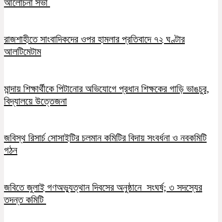
আলোচনা সভা
রাজশাহীতে সাংবাদিকদের ওপর হামলার প্রতিবাদে ৭২ ঘণ্টার
আলটিমেটাম
মান্দায় শিক্ষার্থীকে পিটানোর অভিযোগে প্রধান শিক্ষকের গাড়ি ভাঙচুর,
বিদ্যালয়ে উত্তেজনা
জবিস্থ রিসার্চ সোসাইটির চলমান কমিটির বিদায় সংবর্ধনা ও নবকমিটি
গঠন
জবিতে জুলাই গণঅভ্যুত্থান দিবসের অনুষ্ঠানে সংঘর্ষ; ৩ সদস্যের
তদন্ত কমিটি