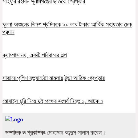
সাইফুর রহমান সুনামগঞ্জের ছাতকে গ্রেপ্তার
খুলনা অঞ্চলের তিনশ শ্রমিককে ৯০ লাখ টাকার আর্থিক সহায়তার চেক
প্রদান
ক্যাম্পাস নয়, একটি পরিবারের গল্প
সাভারে পুলিশ হত্যাচেষ্টা মামলায় টুন্ডা আরিফ গ্রেপ্তার
মোবাইল চুরি নিয়ে দুই পক্ষের সংঘর্ষ নিহত ১, আটক ২
সম্পাদক ও প্রকাশকঃ
মোহাম্মদ আব্দুস সালাম রুবেল।