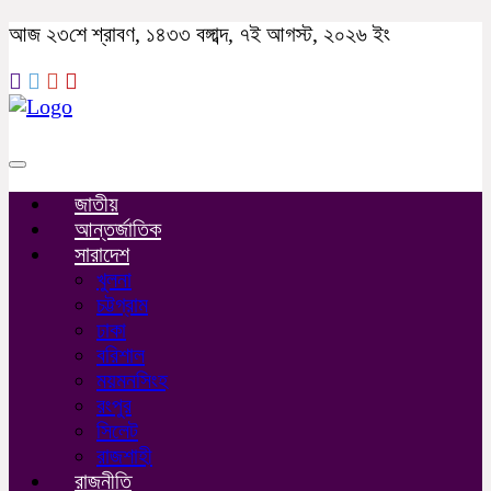
আজ ২৩শে শ্রাবণ, ১৪৩৩ বঙ্গাব্দ, ৭ই আগস্ট, ২০২৬ ইং
Toggle
navigation
জাতীয়
আন্তর্জাতিক
সারাদেশ
খুলনা
চট্টগ্রাম
ঢাকা
বরিশাল
ময়মনসিংহ
রংপুর
সিলেট
রাজশাহী
রাজনীতি