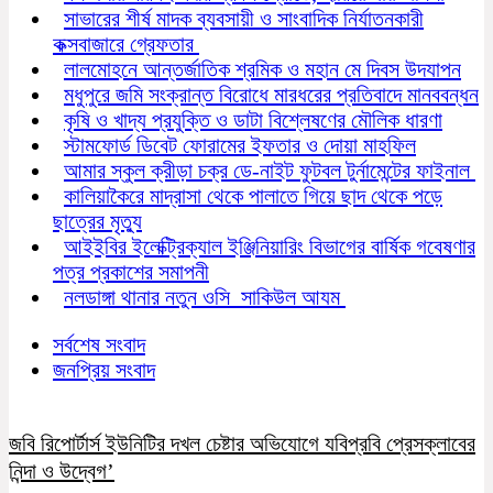
সাভারের শীর্ষ মাদক ব্যবসায়ী ও সাংবাদিক নির্যাতনকারী
কক্সবাজারে গ্রেফতার
লালমোহনে আন্তর্জাতিক শ্রমিক ও মহান মে দিবস উদযাপন
মধুপুরে জমি সংক্রান্ত বিরোধে মারধরের প্রতিবাদে মানববন্ধন
কৃষি ও খাদ্য প্রযুক্তি ও ডাটা বিশ্লেষণের মৌলিক ধারণা
স্টামফোর্ড ডিবেট ফোরামের ইফতার ও দোয়া মাহফিল
আমার স্কুল ক্রীড়া চক্র ডে-নাইট ফুটবল টুর্নামেন্টের ফাইনাল
কালিয়াকৈরে মাদ্রাসা থেকে পালাতে গিয়ে ছাদ থেকে পড়ে
ছাত্রের মৃত্যু
আইইবির ইলেক্ট্রিক্যাল ইঞ্জিনিয়ারিং বিভাগের বার্ষিক গবেষণার
পত্র প্রকাশের সমাপনী
নলডাঙ্গা থানার নতুন ওসি সাকিউল আযম
সর্বশেষ সংবাদ
জনপ্রিয় সংবাদ
জবি রিপোর্টার্স ইউনিটির দখল চেষ্টার অভিযোগে যবিপ্রবি প্রেসক্লাবের
নিন্দা ও উদ্বেগ’