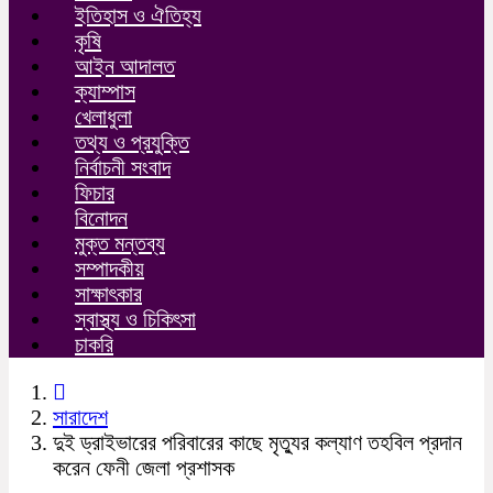
ইতিহাস ও ঐতিহ্য
কৃষি
আইন আদালত
ক্যাম্পাস
খেলাধুলা
তথ্য ও প্রযুক্তি
নির্বাচনী সংবাদ
ফিচার
বিনোদন
মুক্ত মন্তব্য
সম্পাদকীয়
সাক্ষাৎকার
স্বাস্থ্য ও চিকিৎসা
চাকরি
সারাদেশ
দুই ড্রাইভারের পরিবারের কাছে মৃত্যুর কল্যাণ তহবিল প্রদান
করেন ফেনী জেলা প্রশাসক